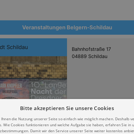
Veranstaltungen Belgern-Schildau
dt Schildau
Bahnhofstraße 17
04889 Schildau
Bitte akzeptieren Sie unsere Cookies
 Ihnen die Nutzung unserer Seite so einfach wie möglich machen. Deshalb v
s. Wie Cookies funktionieren und welche Aufgabe sie haben, erfahren Sie in 
zbestimmungen. Damit wir den Service unserer Seite weiter kostenlos anbie