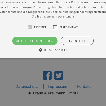
wir anonyme statistische Informationen für unsere Kulturpartner. Bitte akze
kies für diese anonyme Auswertung. Ihre Datensicherheit nehmen wir dabei 
atenschutz und die Möglichkeit, die Cookieeinstellungen nachträglich zu änd
Sie hier:
Mehr zum Datenschutz
austadt Schildau“
ESSENTIELL
PERFORMANCE
ALLE COOKIES AKZEPTIEREN
ESSENTIELLE
DETAILS ANZEIGEN
Essentiell
Performance
die grundlegenden Funktionen unserer Webseite gebraucht. Zum Beispiel für das Login 
eite nicht.
Datenschutz
Impressum
Kontakt
Läuft
er / Domain
Beschreibung
ab
© Braun & Krellmann GmbH
29
This cookie is used by Cookie-Script.com service to reme
Script
days 7
preferences. It is necessary for Cookie-Script.com cookie
rkalender-
hours
n.de