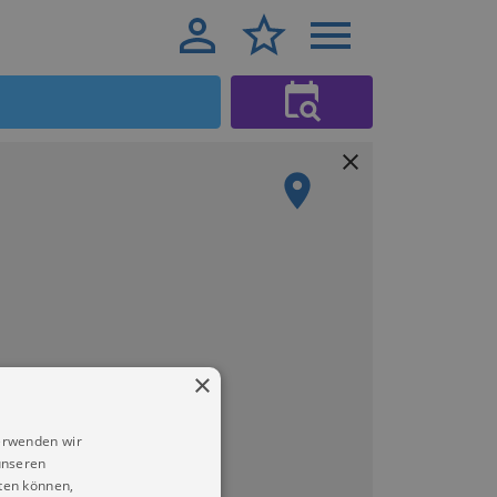
×
erwenden wir
unseren
ten können,