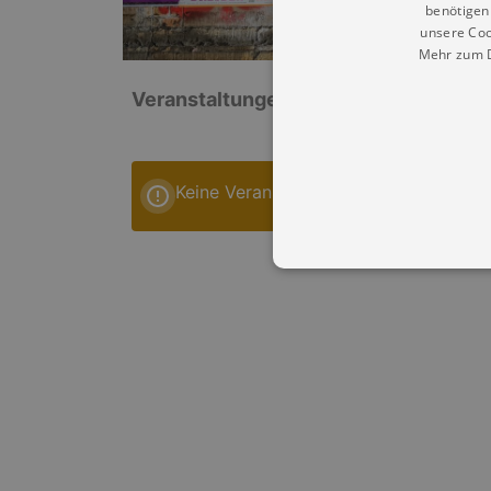
benötigen 
unsere Coo
Mehr zum D
Veranstaltungen: „Volkshaus Gneisen
Keine Veranstaltungen
Essentielle Cookies werden für 
Cookies funktioniert unsere Webs
Name
Provid
CookieScriptConsent
Cookie
.kultu
dresde