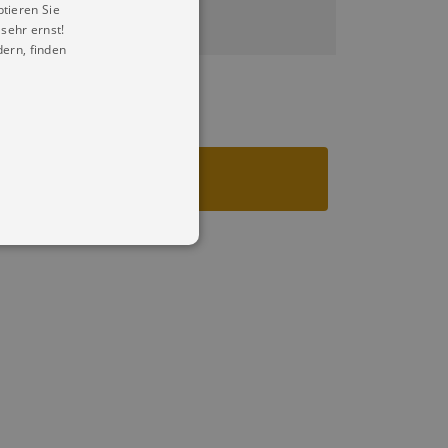
ptieren Sie
sehr ernst!
ern, finden
in Ihren account. Ohne diese
mber visitor cookie consent
 banner to work properly.