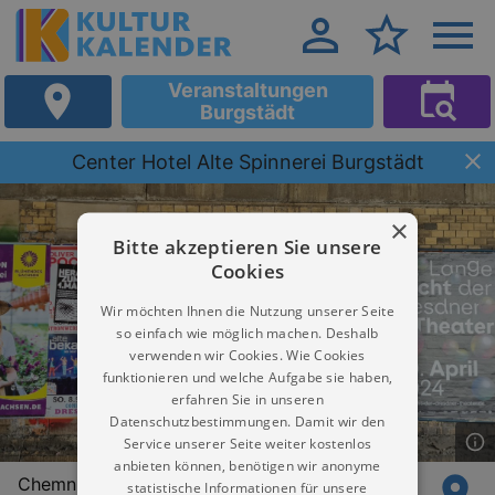
Veranstaltungen
Burgstädt
Center Hotel Alte Spinnerei Burgstädt
×
Bitte akzeptieren Sie unsere
Cookies
Wir möchten Ihnen die Nutzung unserer Seite
so einfach wie möglich machen. Deshalb
verwenden wir Cookies. Wie Cookies
funktionieren und welche Aufgabe sie haben,
erfahren Sie in unseren
Datenschutzbestimmungen. Damit wir den
Service unserer Seite weiter kostenlos
anbieten können, benötigen wir anonyme
Chemnitzer Straße 89-91
statistische Informationen für unsere