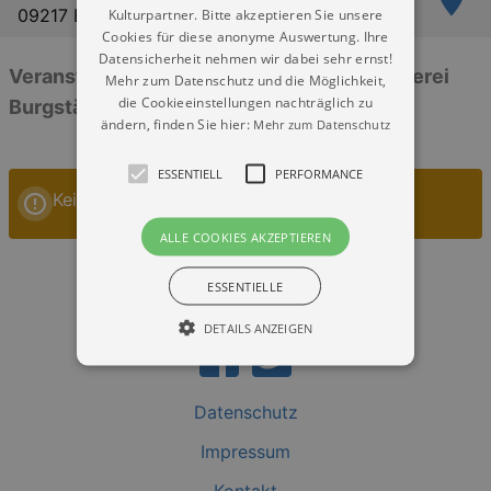
09217 Burgstädt
Kulturpartner. Bitte akzeptieren Sie unsere
Cookies für diese anonyme Auswertung. Ihre
Datensicherheit nehmen wir dabei sehr ernst!
Veranstaltungen: „Center Hotel Alte Spinnerei
Mehr zum Datenschutz und die Möglichkeit,
die Cookieeinstellungen nachträglich zu
Burgstädt“
ändern, finden Sie hier:
Mehr zum Datenschutz
ESSENTIELL
PERFORMANCE
Keine Veranstaltungen
ALLE COOKIES AKZEPTIEREN
ESSENTIELLE
DETAILS ANZEIGEN
Datenschutz
Essentiell
Performance
Impressum
Essentielle Cookies werden für die
grundlegenden Funktionen unserer Webseite
gebraucht. Zum Beispiel für das Login in Ihren