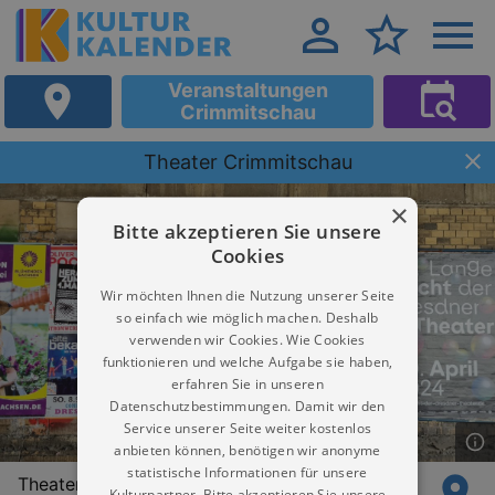
Veranstaltungen
Crimmitschau
Theater Crimmitschau
×
Bitte akzeptieren Sie unsere
Cookies
Wir möchten Ihnen die Nutzung unserer Seite
so einfach wie möglich machen. Deshalb
verwenden wir Cookies. Wie Cookies
funktionieren und welche Aufgabe sie haben,
erfahren Sie in unseren
Datenschutzbestimmungen. Damit wir den
Service unserer Seite weiter kostenlos
anbieten können, benötigen wir anonyme
statistische Informationen für unsere
Theaterplatz 1
Kulturpartner. Bitte akzeptieren Sie unsere