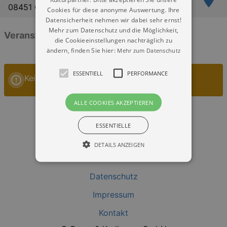
08451 Crimmitschau
Cookies für diese anonyme Auswertung. Ihre
Datensicherheit nehmen wir dabei sehr ernst!
Mehr zum Datenschutz und die Möglichkeit,
Veranstaltungen: „Theater Crimmitschau“
die Cookieeinstellungen nachträglich zu
ändern, finden Sie hier:
Mehr zum Datenschutz
ESSENTIELL
PERFORMANCE
Keine Veranstaltungen
ALLE COOKIES AKZEPTIEREN
ESSENTIELLE
DETAILS ANZEIGEN
Datenschutz
Essentiell
Performance
Impressum
Essentielle Cookies werden für die
grundlegenden Funktionen unserer Webseite
Kontakt
gebraucht. Zum Beispiel für das Login in Ihren
account. Ohne diese Cookies funktioniert