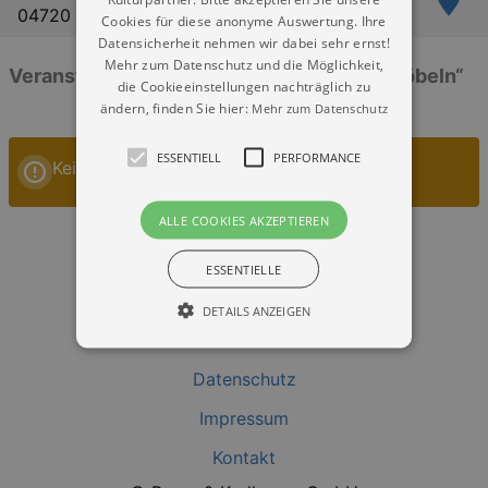
04720 Döbeln
Cookies für diese anonyme Auswertung. Ihre
Datensicherheit nehmen wir dabei sehr ernst!
Mehr zum Datenschutz und die Möglichkeit,
Veranstaltungen: „Kulturhaus in Choren Döbeln“
die Cookieeinstellungen nachträglich zu
ändern, finden Sie hier:
Mehr zum Datenschutz
ESSENTIELL
PERFORMANCE
Keine Veranstaltungen
ALLE COOKIES AKZEPTIEREN
ESSENTIELLE
DETAILS ANZEIGEN
Datenschutz
Essentiell
Performance
Impressum
Essentielle Cookies werden für die
grundlegenden Funktionen unserer Webseite
Kontakt
gebraucht. Zum Beispiel für das Login in Ihren
account. Ohne diese Cookies funktioniert