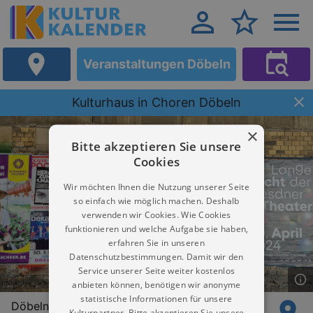
Veranstaltungen Döbeln
Kulturhaus in Choren Döbeln
×
Bitte akzeptieren Sie unsere
Cookies
Wir möchten Ihnen die Nutzung unserer Seite
so einfach wie möglich machen. Deshalb
verwenden wir Cookies. Wie Cookies
funktionieren und welche Aufgabe sie haben,
erfahren Sie in unseren
Datenschutzbestimmungen. Damit wir den
Service unserer Seite weiter kostenlos
anbieten können, benötigen wir anonyme
statistische Informationen für unsere
Döbelnerstr. 4
Kulturpartner. Bitte akzeptieren Sie unsere