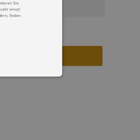
ptieren Sie
sehr ernst!
ern, finden
in Ihren account. Ohne diese
mber visitor cookie consent
 banner to work properly.