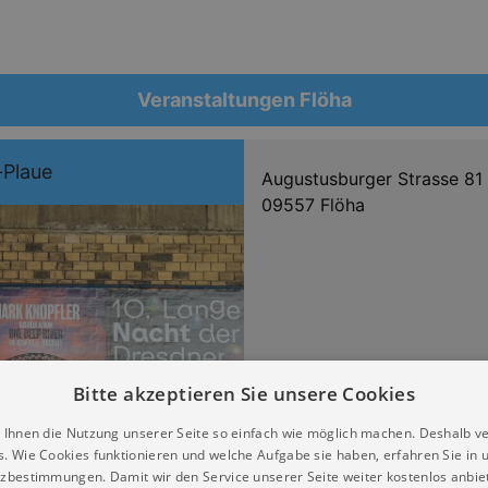
Veranstaltungen Flöha
-Plaue
Augustusburger Strasse 81
09557 Flöha
Bitte akzeptieren Sie unsere Cookies
 Ihnen die Nutzung unserer Seite so einfach wie möglich machen. Deshalb v
s. Wie Cookies funktionieren und welche Aufgabe sie haben, erfahren Sie in 
zbestimmungen. Damit wir den Service unserer Seite weiter kostenlos anbie