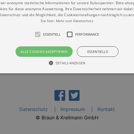
wir anonyme statistische Informationen für unsere Kulturpartner. Bitte akze
kies für diese anonyme Auswertung. Ihre Datensicherheit nehmen wir dabei 
atenschutz und die Möglichkeit, die Cookieeinstellungen nachträglich zu änd
Sie hier:
Mehr zum Datenschutz
-Plaue“
ESSENTIELL
PERFORMANCE
ALLE COOKIES AKZEPTIEREN
ESSENTIELLE
DETAILS ANZEIGEN
Essentiell
Performance
die grundlegenden Funktionen unserer Webseite gebraucht. Zum Beispiel für das Login 
eite nicht.
Datenschutz
Impressum
Kontakt
Läuft
er / Domain
Beschreibung
ab
© Braun & Krellmann GmbH
29
This cookie is used by Cookie-Script.com service to reme
Script
days 7
preferences. It is necessary for Cookie-Script.com cookie
rkalender-
hours
n.de