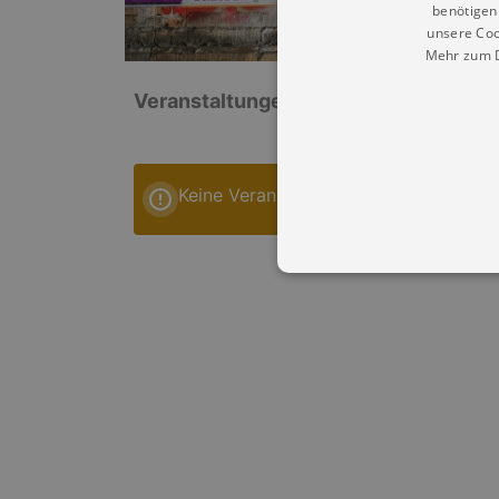
benötigen 
unsere Coo
Mehr zum D
Veranstaltungen: „Mittelschule Flöha
Keine Veranstaltungen
Essentielle Cookies werden für 
Cookies funktioniert unsere Webs
Name
Provid
CookieScriptConsent
Cookie
.kultu
dresde