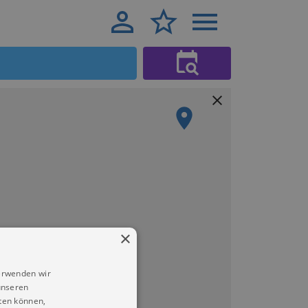
×
erwenden wir
unseren
ten können,