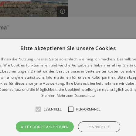
mma“
Bitte akzeptieren Sie unsere Cookies
 Ihnen die Nutzung unserer Seite so einfach wie möglich machen. Deshalb v
konzert
s. Wie Cookies funktionieren und welche Aufgabe sie haben, erfahren Sie in 
Bach Orgelmesse
zbestimmungen. Damit wir den Service unserer Seite weiter kostenlos anbie
2.08.2026 | 17:00
wir anonyme statistische Informationen für unsere Kulturpartner. Bitte akze
kies für diese anonyme Auswertung. Ihre Datensicherheit nehmen wir dabei 
atenschutz und die Möglichkeit, die Cookieeinstellungen nachträglich zu änd
Sie hier:
Mehr zum Datenschutz
ESSENTIELL
PERFORMANCE
onzert
re Motettenchor Leipzig
ALLE COOKIES AKZEPTIEREN
ESSENTIELLE
6.09.2026 | 17:00