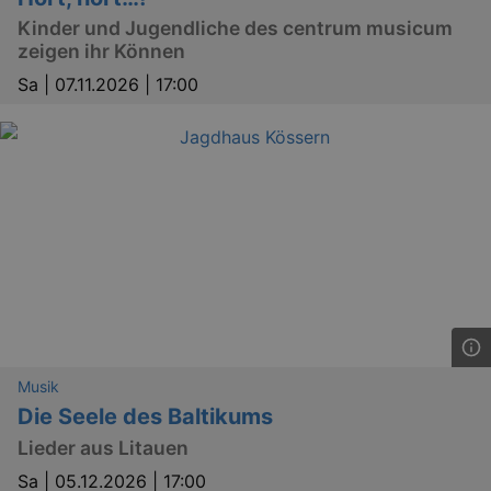
gebraucht. Zum Beispiel für das Login in Ihren
Kinder und Jugendliche des centrum musicum
account. Ohne diese Cookies funktioniert
unsere Webseite nicht.
zeigen ihr Können
Läuft
Sa |
07.11.2026 | 17:00
Name
Provider / Domain
Besch
ab
CookieScriptConsent
29
This c
CookieScript
days
used 
.kulturkalender-
7
Cooki
dresden.de
hours
Script
servic
reme
visito
conse
prefer
It is 
for Co
Script
cooki
banne
work
proper
Musik
XSRF-TOKEN
www.kulturkalender-
2
This c
dresden.de
hours
writte
Die Seele des Baltikums
help w
securi
Lieder aus Litauen
preve
Cross-
Sa |
05.12.2026 | 17:00
Reque