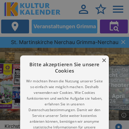
Veranstaltungen Grimma
St. Martinskirche Nerchau Grimma-Nerchau
×
Bitte akzeptieren Sie unsere
Cookies
Wir möchten Ihnen die Nutzung unserer Seite
so einfach wie möglich machen. Deshalb
verwenden wir Cookies. Wie Cookies
funktionieren und welche Aufgabe sie haben,
erfahren Sie in unseren
Datenschutzbestimmungen. Damit wir den
Service unserer Seite weiter kostenlos
anbieten können, benötigen wir anonyme
Kirchstr. 2
statistische Informationen für unsere