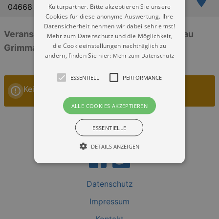
04668 Grimma-Nerchau
Kulturpartner. Bitte akzeptieren Sie unsere
Cookies für diese anonyme Auswertung. Ihre
Datensicherheit nehmen wir dabei sehr ernst!
Veranstaltungen: „St. Martinskirche Nerchau
Mehr zum Datenschutz und die Möglichkeit,
die Cookieeinstellungen nachträglich zu
Grimma-Nerchau“
ändern, finden Sie hier:
Mehr zum Datenschutz
ESSENTIELL
PERFORMANCE
Keine Veranstaltungen
ALLE COOKIES AKZEPTIEREN
ESSENTIELLE
DETAILS ANZEIGEN
Datenschutz
Essentiell
Performance
Impressum
Essentielle Cookies werden für die
grundlegenden Funktionen unserer Webseite
gebraucht. Zum Beispiel für das Login in Ihren