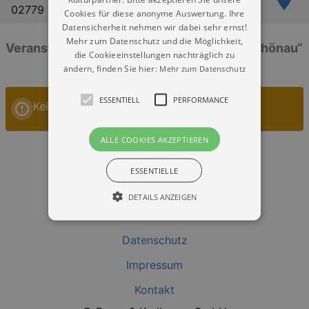
02779 Großschönau
Cookies für diese anonyme Auswertung. Ihre
Datensicherheit nehmen wir dabei sehr ernst!
Mehr zum Datenschutz und die Möglichkeit,
Veranstaltungen: „Ev.-Luth. Kirche Großschönau“
die Cookieeinstellungen nachträglich zu
ändern, finden Sie hier:
Mehr zum Datenschutz
ESSENTIELL
PERFORMANCE
Keine Veranstaltungen
ALLE COOKIES AKZEPTIEREN
ESSENTIELLE
DETAILS ANZEIGEN
Datenschutz
Essentiell
Performance
Impressum
Essentielle Cookies werden für die
grundlegenden Funktionen unserer Webseite
Kontakt
gebraucht. Zum Beispiel für das Login in Ihren
account. Ohne diese Cookies funktioniert