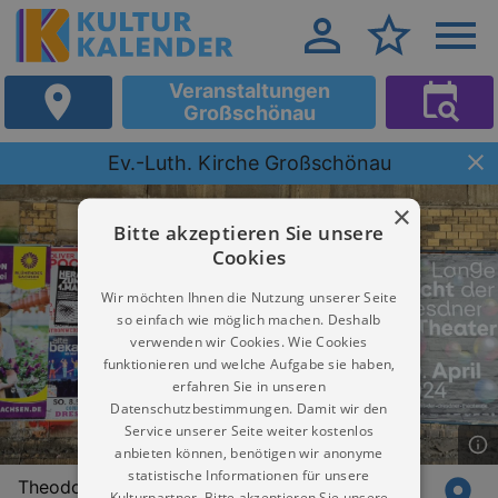
Veranstaltungen
Großschönau
Ev.-Luth. Kirche Großschönau
×
Bitte akzeptieren Sie unsere
Cookies
Wir möchten Ihnen die Nutzung unserer Seite
so einfach wie möglich machen. Deshalb
verwenden wir Cookies. Wie Cookies
funktionieren und welche Aufgabe sie haben,
erfahren Sie in unseren
Datenschutzbestimmungen. Damit wir den
Service unserer Seite weiter kostenlos
anbieten können, benötigen wir anonyme
statistische Informationen für unsere
Theodor-Haebler-Str. 40
Kulturpartner. Bitte akzeptieren Sie unsere