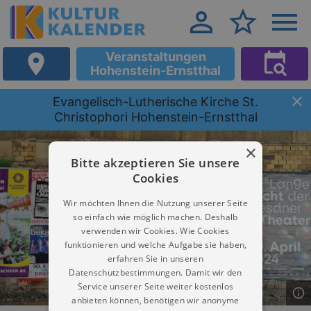
Veranstaltungen
Hohenstein-Ernstthal
Evangelisch-Lutherische Kirche St.
Christophori Hohenstein-Ernstthal
×
Bitte akzeptieren Sie unsere
Cookies
Wir möchten Ihnen die Nutzung unserer Seite
so einfach wie möglich machen. Deshalb
verwenden wir Cookies. Wie Cookies
funktionieren und welche Aufgabe sie haben,
erfahren Sie in unseren
Datenschutzbestimmungen. Damit wir den
Service unserer Seite weiter kostenlos
anbieten können, benötigen wir anonyme