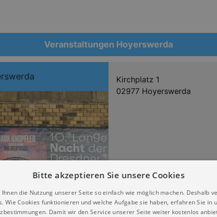
Veranstaltungen Hoyerswerda
erswerda
Kirchplatz 1
02977 Hoyerswerda
Bitte akzeptieren Sie unsere Cookies
 Ihnen die Nutzung unserer Seite so einfach wie möglich machen. Deshalb v
s. Wie Cookies funktionieren und welche Aufgabe sie haben, erfahren Sie in 
zbestimmungen. Damit wir den Service unserer Seite weiter kostenlos anbie