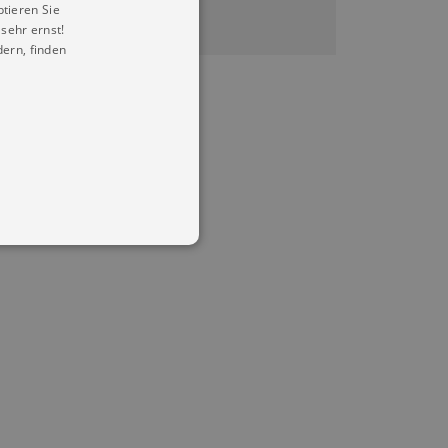
ptieren Sie
sehr ernst!
ern, finden
in Ihren account. Ohne diese
mber visitor cookie consent
 banner to work properly.