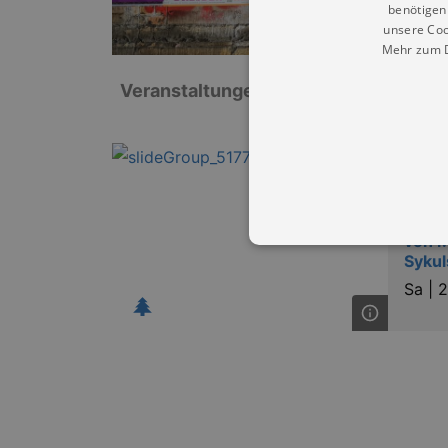
benötigen 
unsere Coo
Mehr zum D
Veranstaltungen: „Johanneskirche H
Musik
»Poz
Adve
von M
Sykul
Sa |
2
Essentielle Cookies werden für 
Cookies funktioniert unsere Webs
Name
Provid
CookieScriptConsent
Cookie
.kultu
dresde