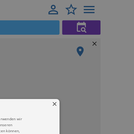
×
erwenden wir
unseren
ten können,