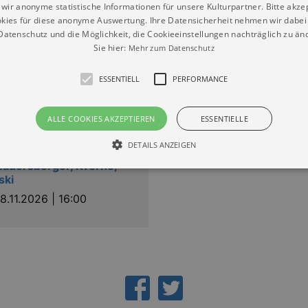
wir anonyme statistische Informationen für unsere Kulturpartner. Bitte akze
kies für diese anonyme Auswertung. Ihre Datensicherheit nehmen wir dabei 
atenschutz und die Möglichkeit, die Cookieeinstellungen nachträglich zu änd
Sie hier:
Mehr zum Datenschutz
oyerswerda“
ESSENTIELL
PERFORMANCE
ALLE COOKIES AKZEPTIEREN
ESSENTIELLE
naner Knabenchor:
DETAILS ANZEIGEN
ntskonzert« - Chormusik
auersberger, Kverno,
ski
8.11.2026 | 16:00
Essentiell
Performance
die grundlegenden Funktionen unserer Webseite gebraucht. Zum Beispiel für das Login 
eite nicht.
Läuft
er / Domain
Beschreibung
ab
29
This cookie is used by Cookie-Script.com service to reme
Script
days 7
preferences. It is necessary for Cookie-Script.com cookie
rkalender-
hours
n.de