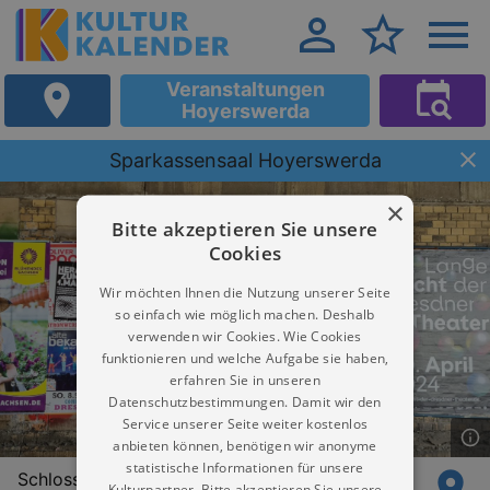
Veranstaltungen
Hoyerswerda
Sparkassensaal Hoyerswerda
×
Bitte akzeptieren Sie unsere
Cookies
Wir möchten Ihnen die Nutzung unserer Seite
so einfach wie möglich machen. Deshalb
verwenden wir Cookies. Wie Cookies
funktionieren und welche Aufgabe sie haben,
erfahren Sie in unseren
Datenschutzbestimmungen. Damit wir den
Service unserer Seite weiter kostenlos
anbieten können, benötigen wir anonyme
statistische Informationen für unsere
Schlossplatz 2
Kulturpartner. Bitte akzeptieren Sie unsere