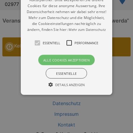
02977 Hoyerswerda
Cookies für diese anonyme Auswertung. Ihre
Datensicherheit nehmen wir dabei sehr ernst!
Mehr zum Datenschutz und die Möglichkeit,
Veranstaltungen: „Sparkassensaal Hoyerswerda“
die Cookieeinstellungen nachträglich zu
ändern, finden Sie hier:
Mehr zum Datenschutz
ESSENTIELL
PERFORMANCE
Keine Veranstaltungen
ALLE COOKIES AKZEPTIEREN
ESSENTIELLE
DETAILS ANZEIGEN
Datenschutz
Essentiell
Performance
Impressum
Essentielle Cookies werden für die
grundlegenden Funktionen unserer Webseite
Kontakt
gebraucht. Zum Beispiel für das Login in Ihren
account. Ohne diese Cookies funktioniert