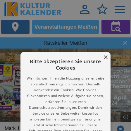
Veranstaltungen Meißen
Ratskeller Meißen
×
Bitte akzeptieren Sie unsere
Cookies
Wir möchten Ihnen die Nutzung unserer Seite
so einfach wie möglich machen. Deshalb
verwenden wir Cookies. Wie Cookies
funktionieren und welche Aufgabe sie haben,
erfahren Sie in unseren
Datenschutzbestimmungen. Damit wir den
Service unserer Seite weiter kostenlos
anbieten können, benötigen wir anonyme
statistische Informationen für unsere
Mark 1
Kulturpartner. Bitte akzeptieren Sie unsere