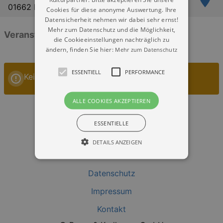
01662 Meißen
Cookies für diese anonyme Auswertung. Ihre
Datensicherheit nehmen wir dabei sehr ernst!
Mehr zum Datenschutz und die Möglichkeit,
Veranstaltungen: „Ratskeller Meißen“
die Cookieeinstellungen nachträglich zu
ändern, finden Sie hier:
Mehr zum Datenschutz
ESSENTIELL
PERFORMANCE
Keine Veranstaltungen
ALLE COOKIES AKZEPTIEREN
ESSENTIELLE
DETAILS ANZEIGEN
Datenschutz
Essentiell
Performance
Impressum
Essentielle Cookies werden für die
grundlegenden Funktionen unserer Webseite
Kontakt
gebraucht. Zum Beispiel für das Login in Ihren
account. Ohne diese Cookies funktioniert