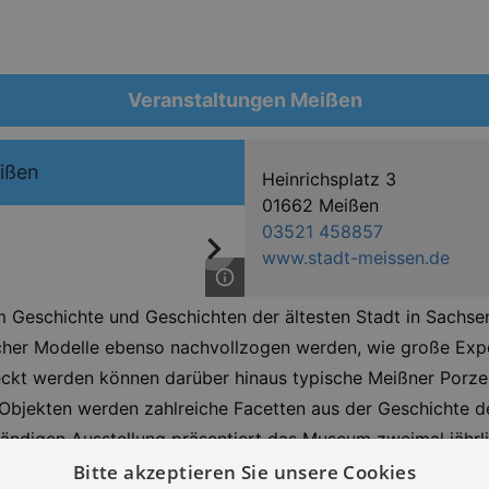
Veranstaltungen Meißen
ißen
Heinrichsplatz 3
01662 Meißen
03521 458857
www.stadt-meissen.de
 Geschichte und Geschichten der ältesten Stadt in Sachsen
cher Modelle ebenso nachvollzogen werden, wie große Expo
eckt werden können darüber hinaus typische Meißner Porze
jekten werden zahlreiche Facetten aus der Geschichte der
 ständigen Ausstellung präsentiert das Museum zweimal jähr
des Kreuzgangs ist selbst Exponat und erzählt von den prä
Bitte akzeptieren Sie unsere Cookies