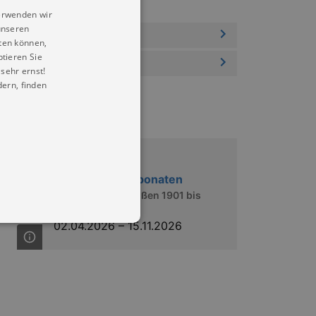
erwenden wir
unseren
ten können,
ptieren Sie
sehr ernst!
ern, finden
Ausstellungen
125 Jahre in Exponaten
Stadtmuseum Meißen 1901 bis
2026
02.04.2026
–
15.11.2026
in Ihren account. Ohne diese