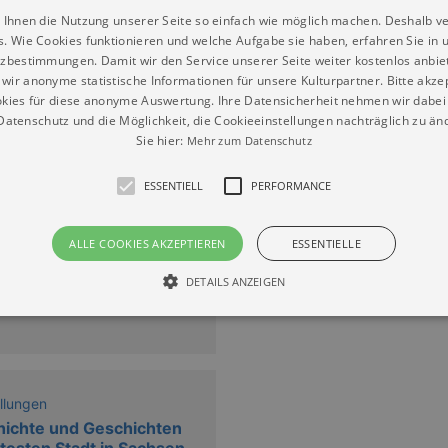
 Ihnen die Nutzung unserer Seite so einfach wie möglich machen. Deshalb v
s. Wie Cookies funktionieren und welche Aufgabe sie haben, erfahren Sie in 
zbestimmungen. Damit wir den Service unserer Seite weiter kostenlos anbie
wir anonyme statistische Informationen für unsere Kulturpartner. Bitte akze
kies für diese anonyme Auswertung. Ihre Datensicherheit nehmen wir dabei 
atenschutz und die Möglichkeit, die Cookieeinstellungen nachträglich zu änd
Sie hier:
ßen“
Mehr zum Datenschutz
ESSENTIELL
PERFORMANCE
llungen
ALLE COOKIES AKZEPTIEREN
ESSENTIELLE
ahre in Exponaten
4.2026
–
15.11.2026
DETAILS ANZEIGEN
Essentiell
Performance
die grundlegenden Funktionen unserer Webseite gebraucht. Zum Beispiel für das Login 
llungen
eite nicht.
ichte und Geschichten
Läuft
ltesten Stadt in Sachsen