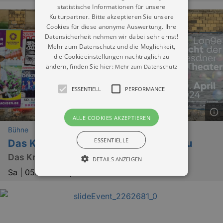
statistische Informationen für unsere
Kulturpartner. Bitte akzeptieren Sie unsere
Cookies für diese anonyme Auswertung. Ihre
Datensicherheit nehmen wir dabei sehr ernst!
Mehr zum Datenschutz und die Möglichkeit,
die Cookieeinstellungen nachträglich zu
ändern, finden Sie hier:
Mehr zum Datenschutz
ESSENTIELL
PERFORMANCE
ALLE COOKIES AKZEPTIEREN
Bühne
ESSENTIELLE
Das Kriminal Dinner - Und raus bist du
Das Kriminal Dinner
DETAILS ANZEIGEN
Sa |
05.12.2026 | 18:00
Essentiell
Performance
Essentielle Cookies werden für die
grundlegenden Funktionen unserer Webseite