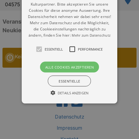
04575 Neukieritzsch
Kulturpartner. Bitte akzeptieren Sie unsere
Cookies für diese anonyme Auswertung. Ihre
Datensicherheit nehmen wir dabei sehr ernst!
Veranstaltungen: „Festsaal der Gemeinde
Mehr zum Datenschutz und die Möglichkeit,
die Cookieeinstellungen nachträglich zu
Neukieritzsch“
ändern, finden Sie hier:
Mehr zum Datenschutz
ESSENTIELL
PERFORMANCE
Keine Veranstaltungen
ALLE COOKIES AKZEPTIEREN
ESSENTIELLE
DETAILS ANZEIGEN
Datenschutz
Essentiell
Performance
Impressum
Essentielle Cookies werden für die
grundlegenden Funktionen unserer Webseite
gebraucht. Zum Beispiel für das Login in Ihren