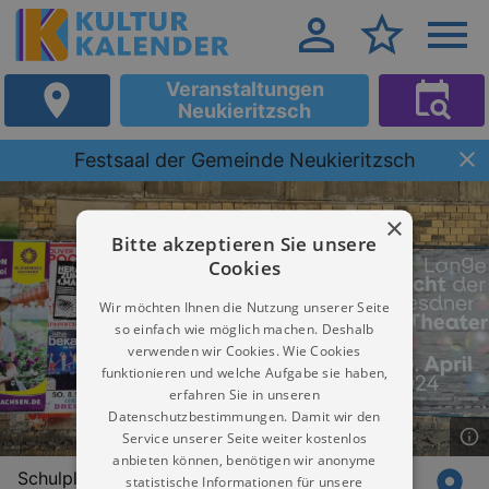
Veranstaltungen
Neukieritzsch
Festsaal der Gemeinde Neukieritzsch
×
Bitte akzeptieren Sie unsere
Cookies
Wir möchten Ihnen die Nutzung unserer Seite
so einfach wie möglich machen. Deshalb
verwenden wir Cookies. Wie Cookies
funktionieren und welche Aufgabe sie haben,
erfahren Sie in unseren
Datenschutzbestimmungen. Damit wir den
Service unserer Seite weiter kostenlos
anbieten können, benötigen wir anonyme
Schulplatz 3
statistische Informationen für unsere