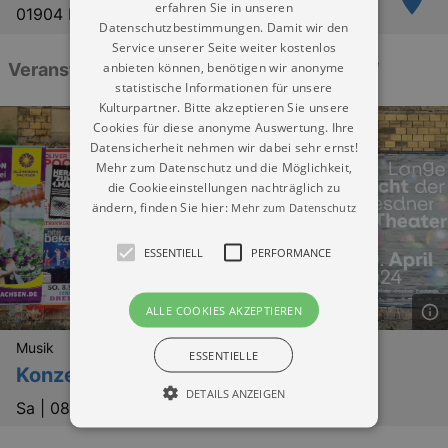
erfahren Sie in unseren
01904 Neukirch
Datenschutzbestimmungen. Damit wir den
Service unserer Seite weiter kostenlos
anbieten können, benötigen wir anonyme
Veranstaltungen: „Evang. Kirche Neukirch“
statistische Informationen für unsere
Kulturpartner. Bitte akzeptieren Sie unsere
Cookies für diese anonyme Auswertung. Ihre
Datensicherheit nehmen wir dabei sehr ernst!
Mehr zum Datenschutz und die Möglichkeit,
die Cookieeinstellungen nachträglich zu
ändern, finden Sie hier:
Mehr zum Datenschutz
ESSENTIELL
PERFORMANCE
ALLE COOKIES AKZEPTIEREN
Musik
ESSENTIELLE
Konzert Sempre Rubato
DETAILS ANZEIGEN
Sa |
08.08.2026 | 19:30