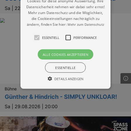
Cookies für diese anonyme Auswertung. Ihre
Datensicherheit nehmen wir dabei sehr ernst!
Sa |
22.08.2026 | 22:00
Mehr zum Datenschutz und die Möglichkeit,
die Cookieeinstellungen nachträglich zu
ändern, finden Sie hier:
Mehr zum Datenschutz
ESSENTIELL
PERFORMANCE
ALLE COOKIES AKZEPTIEREN
ESSENTIELLE
DETAILS ANZEIGEN
Bühne
Günther & Hindrich - SIMPLY UNKLOAR!
Essentiell
Performance
Sa |
29.08.2026 | 20:00
Essentielle Cookies werden für die
grundlegenden Funktionen unserer Webseite
gebraucht. Zum Beispiel für das Login in Ihren
account. Ohne diese Cookies funktioniert
unsere Webseite nicht.