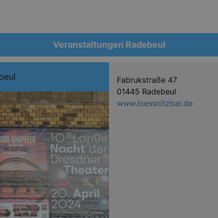
Veranstaltungen Radebeul
beul
Fabrukstraße 47
01445 Radebeul
www.loessnitzbar.de