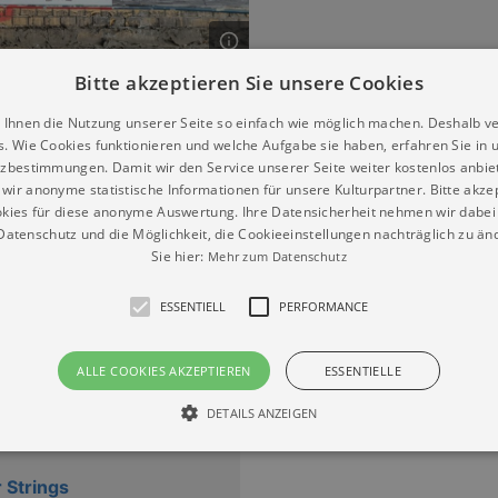
Bitte akzeptieren Sie unsere Cookies
 Ihnen die Nutzung unserer Seite so einfach wie möglich machen. Deshalb v
ul“
s. Wie Cookies funktionieren und welche Aufgabe sie haben, erfahren Sie in 
zbestimmungen. Damit wir den Service unserer Seite weiter kostenlos anbie
wir anonyme statistische Informationen für unsere Kulturpartner. Bitte akze
kies für diese anonyme Auswertung. Ihre Datensicherheit nehmen wir dabei 
atenschutz und die Möglichkeit, die Cookieeinstellungen nachträglich zu änd
Sie hier:
Mehr zum Datenschutz
apella
pfiger Folk mit Tanzgarantie
ESSENTIELL
PERFORMANCE
13.08.2026 | 20:00
ALLE COOKIES AKZEPTIEREN
ESSENTIELLE
DETAILS ANZEIGEN
 Strings
Essentiell
Performance