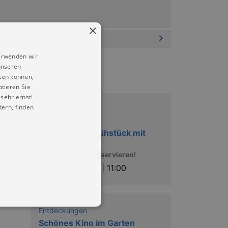
×
erwenden wir
unseren
ten können,
ptieren Sie
sehr ernst!
ern, finden
Musik
Französisches
LangschläferFrühstück mit
Tiefklang
Bitte unbedingt reservieren!
So |
16.08.2026 | 11:00
Entdeckungen
Schönes Kino im Garten