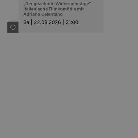
„Der gezähmte Widerspenstige“
italienische Filmkomödie mit
in Ihren account. Ohne diese
Adriano Celentano
Sa |
22.08.2026 | 21:00
mber visitor cookie consent
 banner to work properly.
nting Cross-Site Request Forgery
nting Cross-Site Request Forgery
niversal Analytics - which is a
y used analytics service. This
by assigning a randomly