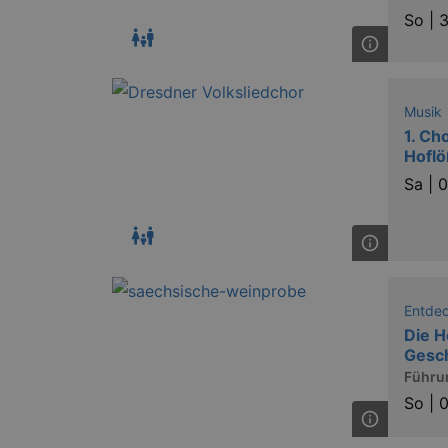
So |
3
Musik
1. Ch
Hoflö
Sa |
0
Entde
Die H
Gesch
Führu
So |
0