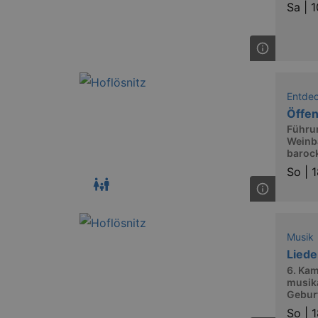
Sa |
1
Name
kulturkalender_dresden_sessi
_ga
Entde
Öffe
Führu
Weinb
barock
_gid
So |
1
_gat
Musik
bm_sz
Liede
6. Kam
musik
axd
Gebur
So |
1