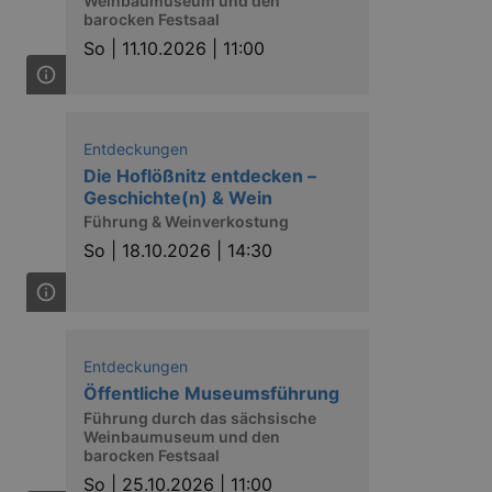
Weinbaumuseum und den
barocken Festsaal
So |
11.10.2026 | 11:00
niversal Analytics - which is a
y used analytics service. This
by assigning a randomly
Entdeckungen
s included in each page request
Die Hoflößnitz entdecken –
ion and campaign data for the
 expire after 2 years, although
Geschichte(n) & Wein
Führung & Weinverkostung
niversal Analytics. This
So |
18.10.2026 | 14:30
 2017 no information is
nd update a unique value for
niversal Analytics, according
quest rate - limiting the
ires after 10 minutes.
Entdeckungen
Öffentliche Museumsführung
Führung durch das sächsische
Weinbaumuseum und den
barocken Festsaal
So |
25.10.2026 | 11:00