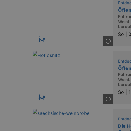
Entde
Öffe
Führu
Weinb
barock
So |
0
Entde
Öffe
Führu
Weinb
barock
So |
1
Entde
Die H