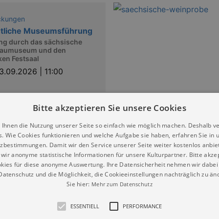
ckungen
ntliche Museumsführung
ng durch das sächsische
aumuseum und den
en Festsaal
3.09.2026 | 11:00
Bitte akzeptieren Sie unsere Cookies
ckungen
 Ihnen die Nutzung unserer Seite so einfach wie möglich machen. Deshalb v
ntliche Museumsführung
s. Wie Cookies funktionieren und welche Aufgabe sie haben, erfahren Sie in 
ng durch das sächsische
zbestimmungen. Damit wir den Service unserer Seite weiter kostenlos anbie
aumuseum und den
wir anonyme statistische Informationen für unsere Kulturpartner. Bitte akze
en Festsaal
kies für diese anonyme Auswertung. Ihre Datensicherheit nehmen wir dabei 
0.09.2026 | 11:00
atenschutz und die Möglichkeit, die Cookieeinstellungen nachträglich zu änd
Sie hier:
Mehr zum Datenschutz
ESSENTIELL
PERFORMANCE
ckungen