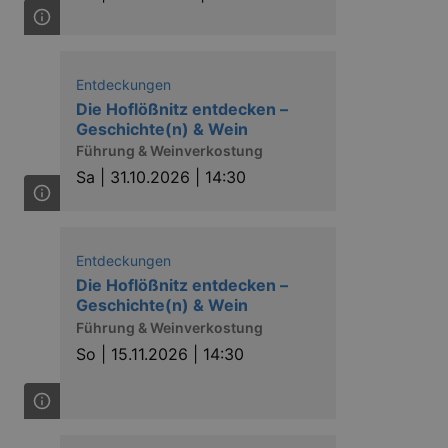
ow the end user uses the
ser may have seen before
Entdeckungen
Die Hoflößnitz entdecken –
Geschichte(n) & Wein
Führung & Weinverkostung
Sa |
31.10.2026 | 14:30
Entdeckungen
solution from OneTrust. It
Die Hoflößnitz entdecken –
ookies the site uses and
nsent for the use of each
Geschichte(n) & Wein
t cookies in each category
Führung & Weinverkostung
onsent is not given. The cookie
urning visitors to the site will
So |
15.11.2026 | 14:30
ins no information that can
niversal Analytics - which is a
y used analytics service. This
by assigning a randomly
s included in each page request