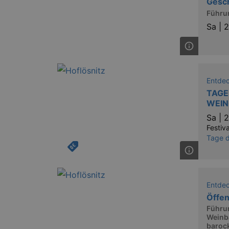
Gesch
Führu
Sa |
2
Entde
TAGE
WEIN
Sa |
2
Festiva
Tage d
Entde
Öffe
Führu
Weinb
barock