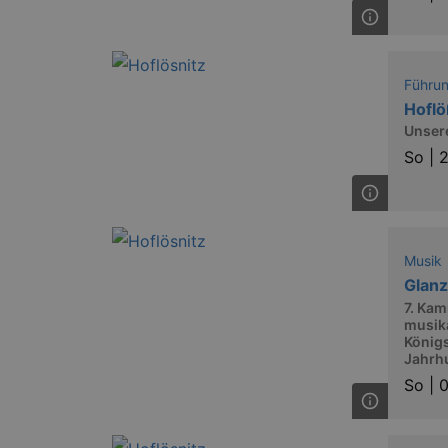
axd
IDE
Führu
_abck
Hofl
Unser
tis
So |
2
tis
RXSESSID
Musik
OptanonConsent
Glanz
7. Kam
musika
Königs
Jahrh
So |
0
_ga