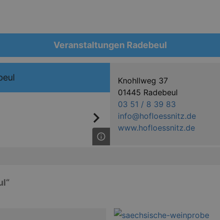
Veranstaltungen Radebeul
beul
Knohllweg 37
01445 Radebeul
03 51 / 8 39 83
info@hofloessnitz.de
www.hofloessnitz.de
ul“