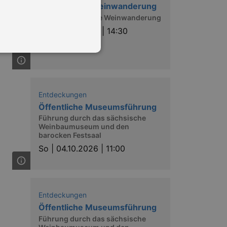
Hoflößnitzer Weinwanderung
Unsere besondere Weinwanderung
So |
27.09.2026 | 14:30
in Ihren account. Ohne diese
Entdeckungen
Öffentliche Museumsführung
Führung durch das sächsische
Weinbaumuseum und den
barocken Festsaal
mber visitor cookie consent
 banner to work properly.
So |
04.10.2026 | 11:00
nting Cross-Site Request Forgery
nting Cross-Site Request Forgery
Entdeckungen
Öffentliche Museumsführung
Führung durch das sächsische