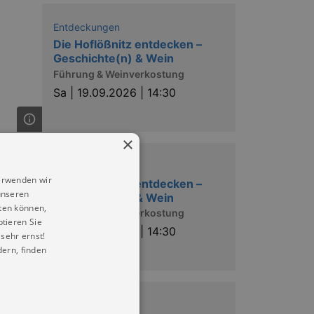
Entdeckungen
Die Hoflößnitz entdecken –
Geschichte(n) & Wein
Führung & Weinverkostung
Sa |
19.09.2026 | 14:30
×
Entdeckungen
erwenden wir
Die Hoflößnitz entdecken –
unseren
Geschichte(n) & Wein
ten können,
Führung & Weinverkostung
ptieren Sie
Di |
22.09.2026 | 14:30
sehr ernst!
ern, finden
Führungen