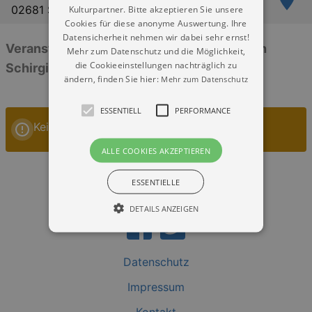
02681 Schirgiswalde
Kulturpartner. Bitte akzeptieren Sie unsere
Cookies für diese anonyme Auswertung. Ihre
Datensicherheit nehmen wir dabei sehr ernst!
Veranstaltungen: „Festzelt am Gondelteich
Mehr zum Datenschutz und die Möglichkeit,
die Cookieeinstellungen nachträglich zu
Schirgiswalde“
ändern, finden Sie hier:
Mehr zum Datenschutz
ESSENTIELL
PERFORMANCE
Keine Veranstaltungen
ALLE COOKIES AKZEPTIEREN
ESSENTIELLE
DETAILS ANZEIGEN
Datenschutz
Essentiell
Performance
Impressum
Essentielle Cookies werden für die
grundlegenden Funktionen unserer Webseite
gebraucht. Zum Beispiel für das Login in Ihren