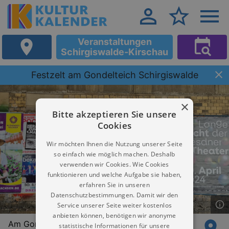
Veranstaltungen
Schirgiswalde-Kirschau
Festzelt am Gondelteich Schirgiswalde
×
Bitte akzeptieren Sie unsere
Cookies
Wir möchten Ihnen die Nutzung unserer Seite
so einfach wie möglich machen. Deshalb
verwenden wir Cookies. Wie Cookies
funktionieren und welche Aufgabe sie haben,
erfahren Sie in unseren
Datenschutzbestimmungen. Damit wir den
Service unserer Seite weiter kostenlos
anbieten können, benötigen wir anonyme
Am Gondelteich
statistische Informationen für unsere