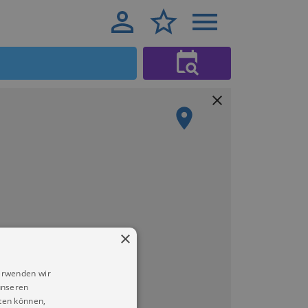
×
erwenden wir
unseren
ten können,