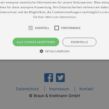
wir anonyme statistische Informationen für unsere Kulturpartner. Bitte akze
kies für diese anonyme Auswertung. Ihre Datensicherheit nehmen wir dabei 
atenschutz und die Möglichkeit, die Cookieeinstellungen nachträglich zu änd
Sie hier:
Mehr zum Datenschutz
nkirche Schwarzenberg“
ESSENTIELL
PERFORMANCE
ALLE COOKIES AKZEPTIEREN
ESSENTIELLE
DETAILS ANZEIGEN
Essentiell
Performance
die grundlegenden Funktionen unserer Webseite gebraucht. Zum Beispiel für das Login 
eite nicht.
Datenschutz
Impressum
Kontakt
Läuft
er / Domain
Beschreibung
ab
© Braun & Krellmann GmbH
29
This cookie is used by Cookie-Script.com service to reme
Script
days 7
preferences. It is necessary for Cookie-Script.com cookie
rkalender-
hours
n.de