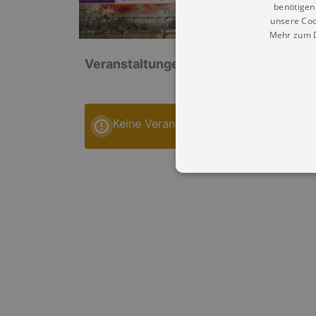
benötigen 
unsere Coo
Mehr zum D
Veranstaltungen: „Kirche St. George
Keine Veranstaltungen
Essentielle Cookies werden für 
Cookies funktioniert unsere Webs
Name
Provid
CookieScriptConsent
Cookie
.kultu
dresde