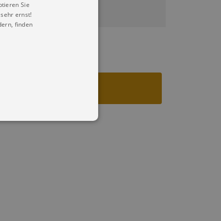
ptieren Sie
sehr ernst!
ern, finden
in Ihren account. Ohne diese
mber visitor cookie consent
 banner to work properly.