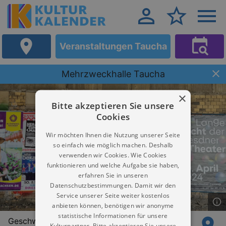
Veranstaltungen Taucha
Mehrzweckhalle Taucha
×
Bitte akzeptieren Sie unsere
Cookies
Wir möchten Ihnen die Nutzung unserer Seite
so einfach wie möglich machen. Deshalb
verwenden wir Cookies. Wie Cookies
funktionieren und welche Aufgabe sie haben,
erfahren Sie in unseren
Datenschutzbestimmungen. Damit wir den
Service unserer Seite weiter kostenlos
anbieten können, benötigen wir anonyme
statistische Informationen für unsere
Geschwister-Scholl-Straße 4
Kulturpartner. Bitte akzeptieren Sie unsere