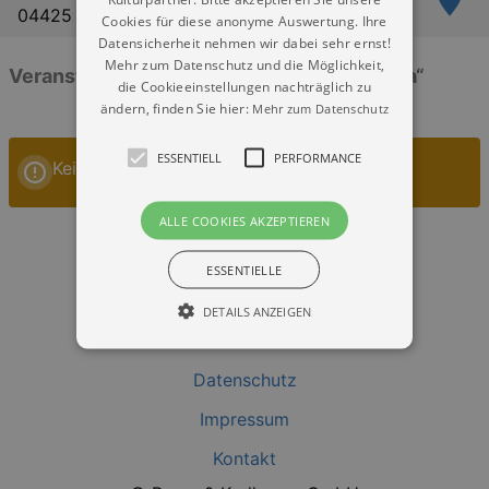
04425 Taucha
Cookies für diese anonyme Auswertung. Ihre
Datensicherheit nehmen wir dabei sehr ernst!
Mehr zum Datenschutz und die Möglichkeit,
Veranstaltungen: „Mehrzweckhalle Taucha“
die Cookieeinstellungen nachträglich zu
ändern, finden Sie hier:
Mehr zum Datenschutz
ESSENTIELL
PERFORMANCE
Keine Veranstaltungen
ALLE COOKIES AKZEPTIEREN
ESSENTIELLE
DETAILS ANZEIGEN
Datenschutz
Essentiell
Performance
Impressum
Essentielle Cookies werden für die
grundlegenden Funktionen unserer Webseite
Kontakt
gebraucht. Zum Beispiel für das Login in Ihren
account. Ohne diese Cookies funktioniert