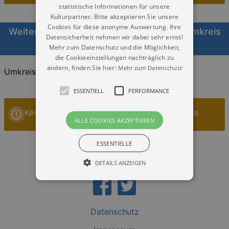
statistische Informationen für unsere
Kulturpartner. Bitte akzeptieren Sie unsere
Cookies für diese anonyme Auswertung. Ihre
Weitere Veranstaltungen Eintritt frei im Umkreis
Datensicherheit nehmen wir dabei sehr ernst!
von Bad Elster heute
Mehr zum Datenschutz und die Möglichkeit,
die Cookieeinstellungen nachträglich zu
ändern, finden Sie hier:
Mehr zum Datenschutz
Umkreis:
20KM
30KM
40KM
ESSENTIELL
PERFORMANCE
Keine Veranstaltungen im gewählten Umkreis
ALLE COOKIES AKZEPTIEREN
ESSENTIELLE
DETAILS ANZEIGEN
Essentiell
Performance
Datenschutz
Essentielle Cookies werden für die
grundlegenden Funktionen unserer Webseite