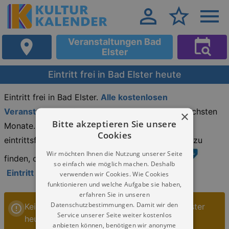
Veranstaltungen Bad
Elster
Eintritt frei in Bad Elster heute
Eintritt frei in Bad Elster.
Alle kostenlosen
Veranstaltungen in Bad Elster heute
und die nächsten
×
Bitte akzeptieren Sie unsere
Monate. Viele Veranstaltungen in Bad Elster sind
Cookies
eintrittsfrei. Um gratis Veranstaltungen schneller zu
Wir möchten Ihnen die Nutzung unserer Seite
finden, orientieren Sie sich an diesem Symbol.
so einfach wie möglich machen. Deshalb
Eintritt frei in Bad Elster heute
.
verwenden wir Cookies. Wie Cookies
funktionieren und welche Aufgabe sie haben,
erfahren Sie in unseren
Datenschutzbestimmungen. Damit wir den
Keine Veranstaltungen Eintritt frei in Bad Elster
Service unserer Seite weiter kostenlos
heute
anbieten können, benötigen wir anonyme