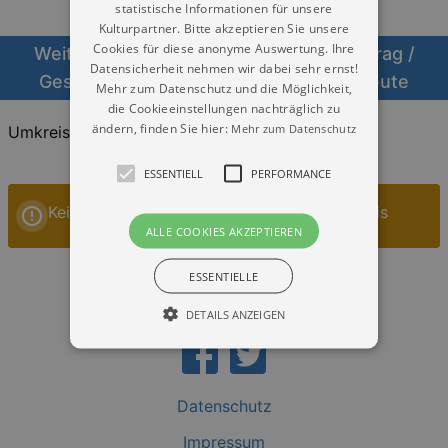
statistische Informationen für unsere
Kulturpartner. Bitte akzeptieren Sie unsere
Cookies für diese anonyme Auswertung. Ihre
Weitere Veranstaltungen Lesung / Vortrag /
Datensicherheit nehmen wir dabei sehr ernst!
Gespräch im Umkreis von Bad Elster heute
Mehr zum Datenschutz und die Möglichkeit,
die Cookieeinstellungen nachträglich zu
ändern, finden Sie hier:
Mehr zum Datenschutz
Umkreis:
20KM
30KM
40KM
ESSENTIELL
PERFORMANCE
Keine Veranstaltungen im gewählten Umkreis
ALLE COOKIES AKZEPTIEREN
ESSENTIELLE
DETAILS ANZEIGEN
Essentiell
Performance
Datenschutz
Essentielle Cookies werden für die
Impressum
grundlegenden Funktionen unserer Webseite