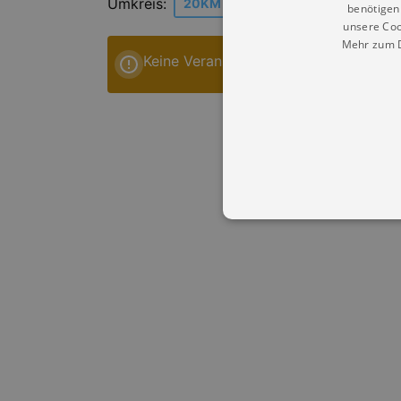
Umkreis:
20KM
30KM
40KM
benötigen 
unsere Coo
Mehr zum D
Keine Veranstaltungen im gewählten 
Essentielle Cookies werden für 
Cookies funktioniert unsere Webs
Name
Provid
CookieScriptConsent
Cookie
.kultu
dresde