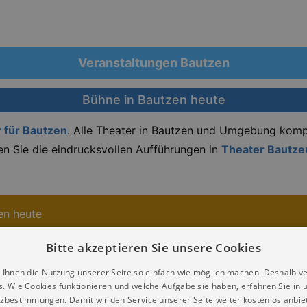
Veranstaltungen Bautzen
Bühne in Bautzen heute
 für Bautzen
. Alle Theater in Bautzen und Umgebung kompl
en Sie die eindrucksvollen Aufführungen in
Theater Bautze
en heute
Bitte akzeptieren Sie unsere Cookies
 Ihnen die Nutzung unserer Seite so einfach wie möglich machen. Deshalb v
re Veranstaltungen Bühne im Umkreis von Bautzen
s. Wie Cookies funktionieren und welche Aufgabe sie haben, erfahren Sie in 
zbestimmungen. Damit wir den Service unserer Seite weiter kostenlos anbie