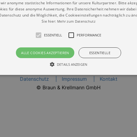
wir anonyme statistische Informationen für unsere Kulturpartner. Bitte akze
kies für diese anonyme Auswertung. Ihre Datensicherheit nehmen wir dabei 
atenschutz und die Möglichkeit, die Cookieeinstellungen nachträglich zu änd
Umkreis
Sie hier:
Mehr zum Datenschutz
ESSENTIELL
PERFORMANCE
ALLE COOKIES AKZEPTIEREN
ESSENTIELLE
DETAILS ANZEIGEN
Datenschutz
Impressum
Kontakt
© Braun & Krellmann GmbH
Essentiell
Performance
die grundlegenden Funktionen unserer Webseite gebraucht. Zum Beispiel für das Login 
eite nicht.
Läuft
er / Domain
Beschreibung
ab
29
This cookie is used by Cookie-Script.com service to reme
Script
days 7
preferences. It is necessary for Cookie-Script.com cookie
rkalender-
hours
n.de