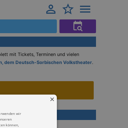
ett mit Tickets, Terminen und vielen
n, dem Deutsch-Sorbischen Volkstheater
.
×
erwenden wir
 heute
unseren
ten können,