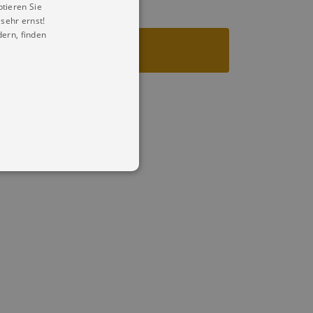
ptieren Sie
sehr ernst!
ern, finden
in Ihren account. Ohne diese
mber visitor cookie consent
 banner to work properly.