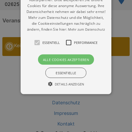
02625 Bautzen
Cookies für diese anonyme Auswertung. Ihre
Datensicherheit nehmen wir dabei sehr ernst!
Mehr zum Datenschutz und die Möglichkeit,
Veranstaltungen: „Schützenplatz Bautzen“
die Cookieeinstellungen nachträglich zu
ändern, finden Sie hier:
Mehr zum Datenschutz
ESSENTIELL
PERFORMANCE
Keine Veranstaltungen
ALLE COOKIES AKZEPTIEREN
ESSENTIELLE
DETAILS ANZEIGEN
Datenschutz
Essentiell
Performance
Impressum
Essentielle Cookies werden für die
grundlegenden Funktionen unserer Webseite
Kontakt
gebraucht. Zum Beispiel für das Login in Ihren
account. Ohne diese Cookies funktioniert