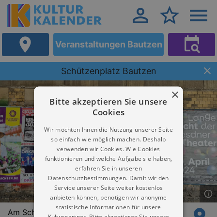
Veranstaltungen Bautzen
Schützenplatz Bautzen
×
Bitte akzeptieren Sie unsere
Cookies
Wir möchten Ihnen die Nutzung unserer Seite
so einfach wie möglich machen. Deshalb
verwenden wir Cookies. Wie Cookies
funktionieren und welche Aufgabe sie haben,
erfahren Sie in unseren
Datenschutzbestimmungen. Damit wir den
Service unserer Seite weiter kostenlos
anbieten können, benötigen wir anonyme
statistische Informationen für unsere
Am Schützenplatz
Kulturpartner. Bitte akzeptieren Sie unsere