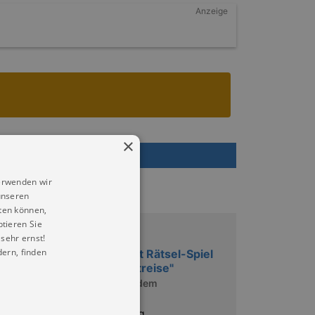
Anzeige
×
ode
erwenden wir
unseren
ten können,
ptieren Sie
Ausstellungen
sehr ernst!
ern, finden
FAIRYTALES mit Rätsel-Spiel
"Abenteuer Zeitreise"
Geschichten aus dem
Märchenschloss
Dauerausstellung