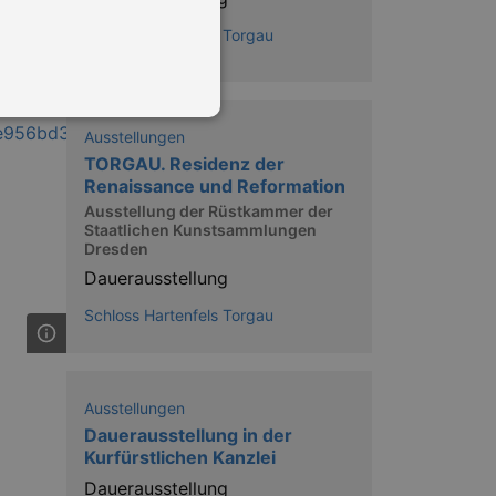
Schloss Hartenfels Torgau
Ausstellungen
TORGAU. Residenz der
Renaissance und Reformation
in Ihren account. Ohne diese
Ausstellung der Rüstkammer der
Staatlichen Kunstsammlungen
Dresden
Dauerausstellung
mber visitor cookie consent
Schloss Hartenfels Torgau
 banner to work properly.
nting Cross-Site Request Forgery
Ausstellungen
nting Cross-Site Request Forgery
Dauerausstellung in der
Kurfürstlichen Kanzlei
Dauerausstellung