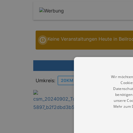
Keine Veranstaltungen Heute in Beilro
We
Wir möchten
Umkreis:
20KM
30KM
40KM
Cookie
Datenschut
benötigen 
Ausste
unsere Coo
Mehr zum D
Mut 
Ausste
Torga
Dauer