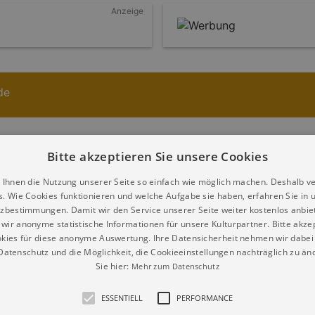
Anzeige
de
itere Veranstaltungen Heute im Umkreis von Beilr
Bitte akzeptieren Sie unsere Cookies
 Ihnen die Nutzung unserer Seite so einfach wie möglich machen. Deshalb v
s. Wie Cookies funktionieren und welche Aufgabe sie haben, erfahren Sie in 
zbestimmungen. Damit wir den Service unserer Seite weiter kostenlos anbie
wir anonyme statistische Informationen für unsere Kulturpartner. Bitte akze
llungen
kies für diese anonyme Auswertung. Ihre Datensicherheit nehmen wir dabei 
atenschutz und die Möglichkeit, die Cookieeinstellungen nachträglich zu änd
und Ohnmacht
Sie hier:
Mehr zum Datenschutz
llung im Erinnerungsort
u
ESSENTIELL
PERFORMANCE
ausstellung