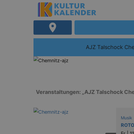
AJZ Talschock Ch
Veranstaltungen: „AJZ Talschock Ch
Musik
ROT
Fr |
1