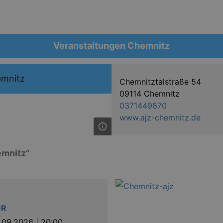
Veranstaltungen Chemnitz
emnitz
Chemnitztalstraße 54
09114 Chemnitz
0371449870
www.ajz-chemnitz.de
emnitz“
OR
1.09.2026 | 20:00