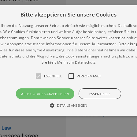
Bitte akzeptieren Sie unsere Cookies
 Ihnen die Nutzung unserer Seite so einfach wie möglich machen. Deshalb v
s. Wie Cookies funktionieren und welche Aufgabe sie haben, erfahren Sie in 
as D and The KBCS -
zbestimmungen. Damit wir den Service unserer Seite weiter kostenlos anbie
ortex Tour 2026
wir anonyme statistische Informationen für unsere Kulturpartner. Bitte akze
2.10.2026 | 20:00
kies für diese anonyme Auswertung. Ihre Datensicherheit nehmen wir dabei 
atenschutz und die Möglichkeit, die Cookieeinstellungen nachträglich zu änd
Sie hier:
Mehr zum Datenschutz
ESSENTIELL
PERFORMANCE
raft durch KMA - Tour
ALLE COOKIES AKZEPTIEREN
ESSENTIELLE
3.11.2026 | 20:00
DETAILS ANZEIGEN
s Law
Essentiell
Performance
0.11.2026 | 20:00