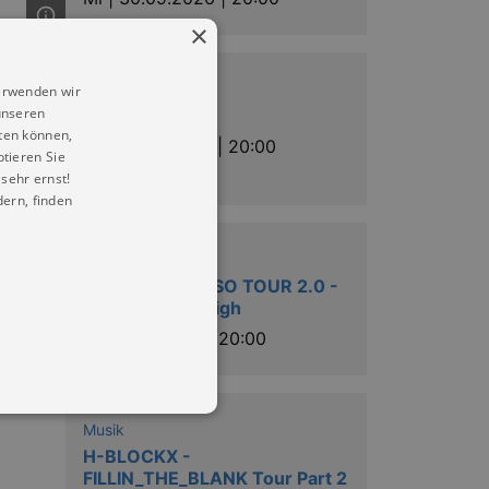
×
Musik
erwenden wir
unseren
A + P
ten können,
Sa |
03.10.2026 | 20:00
ptieren Sie
sehr ernst!
ern, finden
Musik
VINTA - KALYPSO TOUR 2.0 -
schon wieder high
Fr |
06.11.2026 | 20:00
Musik
H-BLOCKX -
FILLIN_THE_BLANK Tour Part 2