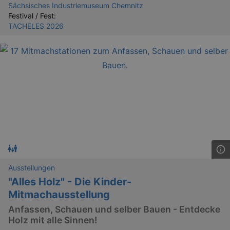
Sächsisches Industriemuseum Chemnitz
Festival / Fest:
TACHELES 2026
Ausstellungen
_ga
2 
Google LLC
"Alles Holz" - Die Kinder-
.kulturkalender-
dresden.reservix.de
Mitmachausstellung
Anfassen, Schauen und selber Bauen - Entdecke
Holz mit alle Sinnen!