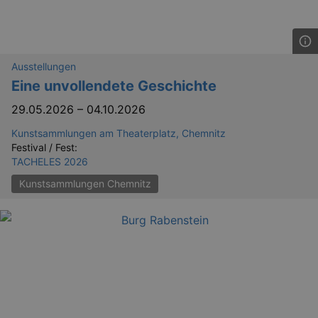
dresden.de
hours
writte
help w
securi
preve
Cross-
Reque
Ausstellungen
Forge
attack
Eine unvollendete Geschichte
29.05.2026
–
04.10.2026
Kunstsammlungen am Theaterplatz, Chemnitz
Festival / Fest:
TACHELES 2026
Kunstsammlungen Chemnitz
Lä
Name
Provider / Domain
kulturkalender_dresden_session
www.kulturkalender-
2 h
dresden.de
_ga
2 
Google LLC
.kulturkalender-
dresden.de