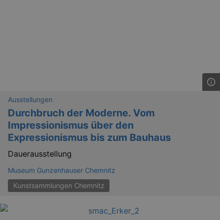
YSC
Ses
Google LLC
.youtube.com
kulturkalender_dresden_session
staging.kulturkalender-
2 h
dresden.de
mobile
.kulturkalender-
1 
Ausstellungen
dresden.de
Durchbruch der Moderne. Vom
PHPSESSID
4 
PHP.net
Impressionismus über den
staging.kulturkalender-
mo
dresden.de
Expressionismus bis zum Bauhaus
Dauerausstellung
Museum Gunzenhauser Chemnitz
Kunstsammlungen Chemnitz