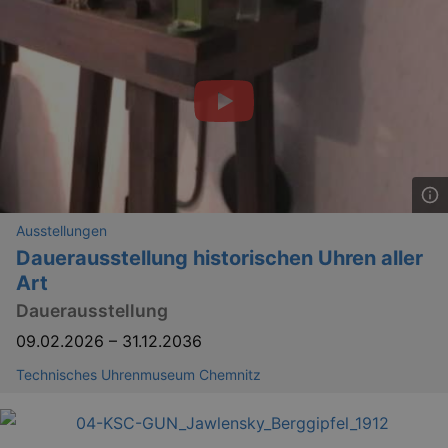
GPS
Google LLC
Ausstellungen
min
.youtube.com
Dauerausstellung historischen Uhren aller
VISITOR_INFO1_LIVE
Google LLC
mo
.youtube.com
Art
Dauerausstellung
09.02.2026
–
31.12.2036
Technisches Uhrenmuseum Chemnitz