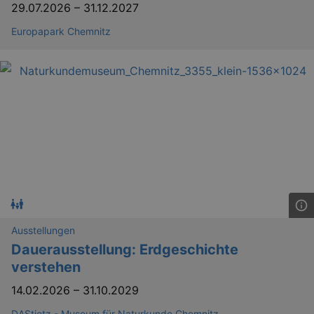
29.07.2026
–
31.12.2027
Europapark Chemnitz
Ausstellungen
Dauerausstellung: Erdgeschichte
verstehen
14.02.2026
–
31.10.2029
DAStietz - Museum für Naturkunde Chemnitz