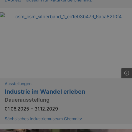
_gid
1 
Google LLC
.kulturkalender-
dresden.reservix.de
Ausstellungen
_gat_UA-12823294-20
.kulturkalender-
dresden.reservix.de
mi
Industrie im Wandel erleben
Dauerausstellung
01.06.2025
–
31.12.2029
Sächsisches Industriemuseum Chemnitz