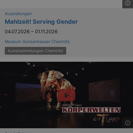
_gid
1 
Google LLC
.kulturkalender-
Ausstellungen
dresden.de
Mahlzeit! Serving Gender
04.07.2026
–
01.11.2026
Museum Gunzenhauser Chemnitz
Kunstsammlungen Chemnitz
_gat
Google LLC
mi
.kulturkalender-
dresden.de