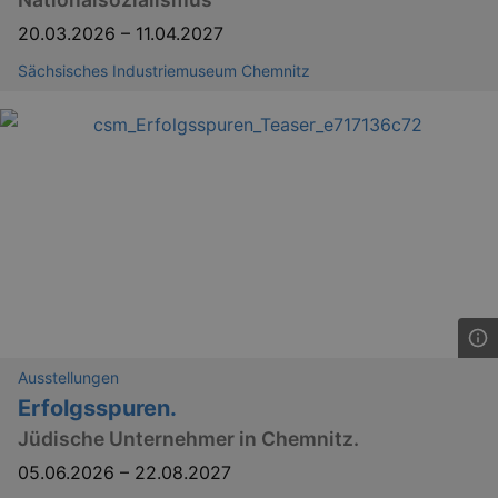
.eventim.de
20.03.2026
–
11.04.2027
tis
www.eventim.de
mo
Sächsisches Industriemuseum Chemnitz
tis
.theadex.com
mo
RXSESSID
.kulturkalender-
dresden.reservix.de
min
OptanonConsent
1 
OneTrust LLC
.reservix.de
Ausstellungen
Erfolgsspuren.
Jüdische Unternehmer in Chemnitz.
05.06.2026
–
22.08.2027