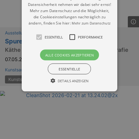
Datensicherheit nehmen wir dabei sehr ernst!
Mehr zum Datenschutz und die Möglichkeit,
die Cookieeinstellungen nachträglich zu
ändern, finden Sie hier:
Mehr zum Datenschutz
Ausstellungen
ESSENTIELL
PERFORMANCE
Spuren der Nähe
Käthe Kollwitz und zeitgenössische Fotografie
ALLE COOKIES AKZEPTIEREN
07.05.2026
–
30.08.2026
ESSENTIELLE
Kunstsammlungen am Theaterplatz, Chemnitz
Kunstsammlungen Chemnitz
DETAILS ANZEIGEN
Essentiell
Performance
Essentielle Cookies werden für die
grundlegenden Funktionen unserer Webseite
gebraucht. Zum Beispiel für das Login in Ihren
account. Ohne diese Cookies funktioniert
unsere Webseite nicht.