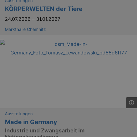
Ausstellungen
KÖRPERWELTEN der Tiere
24.07.2026
–
31.01.2027
Markthalle Chemnitz
bm_sz
4 h
The Rocket Science
Group LLC
.eventim.de
axd
www.eventim.de
mo
axd
.theadex.com
mo
IDE
1 
Google LLC
.doubleclick.net
Ausstellungen
Made in Germany
Industrie und Zwangsarbeit im
Nationalsozialismus
_abck
1 
Akamai Technologies