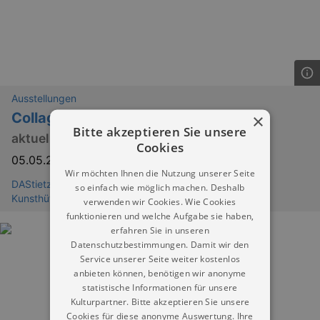
Ausstellungen
Collage
×
Bitte akzeptieren Sie unsere
aktuelle europäische Positionen
Cookies
05.05.2026
–
30.08.2026
Wir möchten Ihnen die Nutzung unserer Seite
DAStietz - Neue Sächsische Galerie - Neue Chemnitzer
so einfach wie möglich machen. Deshalb
Kunsthütte e.V.
verwenden wir Cookies. Wie Cookies
funktionieren und welche Aufgabe sie haben,
erfahren Sie in unseren
Datenschutzbestimmungen. Damit wir den
Service unserer Seite weiter kostenlos
anbieten können, benötigen wir anonyme
statistische Informationen für unsere
Kulturpartner. Bitte akzeptieren Sie unsere
Cookies für diese anonyme Auswertung. Ihre