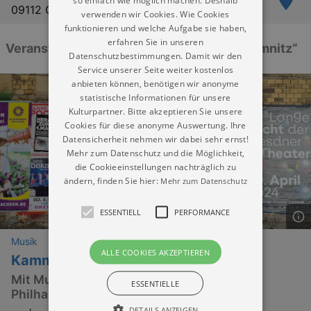
so einfach wie möglich machen. Deshalb
09112 Chemnitz
verwenden wir Cookies. Wie Cookies
funktionieren und welche Aufgabe sie haben,
erfahren Sie in unseren
Veranstaltungen: „Deutsche Bank AG Chemnitz“
Datenschutzbestimmungen. Damit wir den
Service unserer Seite weiter kostenlos
anbieten können, benötigen wir anonyme
statistische Informationen für unsere
Kulturpartner. Bitte akzeptieren Sie unsere
Cookies für diese anonyme Auswertung. Ihre
Datensicherheit nehmen wir dabei sehr ernst!
Mehr zum Datenschutz und die Möglichkeit,
die Cookieeinstellungen nachträglich zu
ändern, finden Sie hier:
Mehr zum Datenschutz
ESSENTIELL
PERFORMANCE
Musik
ALLE COOKIES AKZEPTIEREN
Kammermusik unterwegs
Mit Musiker:innen der Robert-Schumann-
ESSENTIELLE
Philharmonie
DETAILS ANZEIGEN