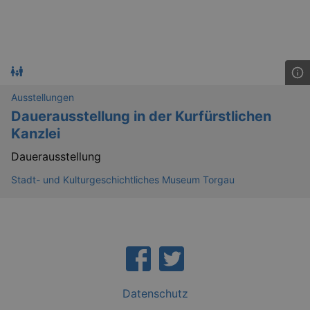
Ausstellungen
Dauerausstellung in der Kurfürstlichen
Kanzlei
Dauerausstellung
Stadt- und Kulturgeschichtliches Museum Torgau
_gid
1 
Google LLC
.kulturkalender-
dresden.de
Datenschutz