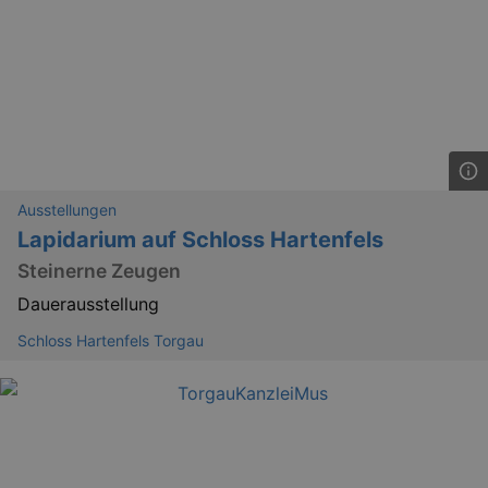
Lä
Name
Provider / Domain
kulturkalender_dresden_session
www.kulturkalender-
2 h
dresden.de
_ga
2 
Ausstellungen
Google LLC
.kulturkalender-
Lapidarium auf Schloss Hartenfels
dresden.de
Steinerne Zeugen
Dauerausstellung
Schloss Hartenfels Torgau