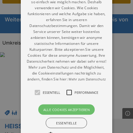
so einfach wie möglich machen. Deshalb
verwenden wir Cookies. Wie Cookies
funktionieren und welche Aufgabe sie haben,
Weitere Veranstaltungen Bühne im Umkreis von
erfahren Sie in unseren
Datenschutzbestimmungen. Damit wir den
Freiberg heute
Service unserer Seite weiter kostenlos
anbieten können, benötigen wir anonyme
Umkreis:
20KM
30KM
40KM
statistische Informationen für unsere
Kulturpartner. Bitte akzeptieren Sie unsere
Cookies für diese anonyme Auswertung. Ihre
Datensicherheit nehmen wir dabei sehr ernst!
Mehr zum Datenschutz und die Möglichkeit,
die Cookieeinstellungen nachträglich zu
ändern, finden Sie hier:
Mehr zum Datenschutz
ESSENTIELL
PERFORMANCE
ALLE COOKIES AKZEPTIEREN
ESSENTIELLE
HEISSER SOMMER