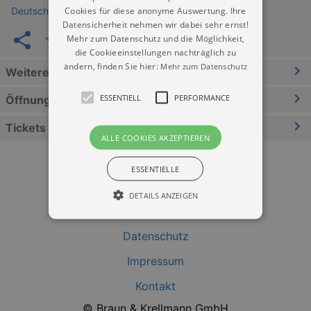
Cookies für diese anonyme Auswertung. Ihre
Deutsches Uhrenmuseum Glashütte
Datensicherheit nehmen wir dabei sehr ernst!
Mehr zum Datenschutz und die Möglichkeit,
die Cookieeinstellungen nachträglich zu
ändern, finden Sie hier:
Mehr zum Datenschutz
Weitere Informationen
ESSENTIELL
PERFORMANCE
Öffnungszeiten
Tickets
ALLE COOKIES AKZEPTIEREN
ESSENTIELLE
DETAILS ANZEIGEN
Datenschutz
Essentiell
Performance
Impressum
Essentielle Cookies werden für die
Kontakt
grundlegenden Funktionen unserer Webseite
gebraucht. Zum Beispiel für das Login in Ihren
© Braun & Krellmann GmbH
account. Ohne diese Cookies funktioniert