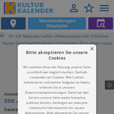
Veranstaltungen
Glashütte
×
Bitte akzeptieren Sie unsere
Cookies
Wir möchten Ihnen die Nutzung unserer Seite
so einfach wie möglich machen. Deshalb
verwenden wir Cookies. Wie Cookies
funktionieren und welche Aufgabe sie haben,
erfahren Sie in unseren
Datenschutzbestimmungen. Damit wir den
Ausstellungen
Service unserer Seite weiter kostenlos
200 Jahre Moritz Grossmann
anbieten können, benötigen wir anonyme
statistische Informationen für unsere
Dauerausstellung
Kulturpartner. Bitte akzeptieren Sie unsere