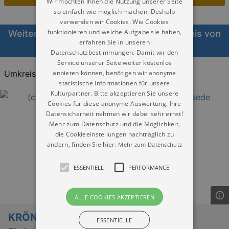
Wir möchten Ihnen die Nutzung unserer Seite
so einfach wie möglich machen. Deshalb
verwenden wir Cookies. Wie Cookies
funktionieren und welche Aufgabe sie haben,
Weitere Veranstaltungen Bühne im Umkreis von
erfahren Sie in unseren
Görlitz heute
Datenschutzbestimmungen. Damit wir den
Service unserer Seite weiter kostenlos
anbieten können, benötigen wir anonyme
Umkreis:
20KM
30KM
40KM
statistische Informationen für unsere
Kulturpartner. Bitte akzeptieren Sie unsere
Cookies für diese anonyme Auswertung. Ihre
Datensicherheit nehmen wir dabei sehr ernst!
Mehr zum Datenschutz und die Möglichkeit,
die Cookieeinstellungen nachträglich zu
ändern, finden Sie hier:
Mehr zum Datenschutz
ESSENTIELL
PERFORMANCE
ALLE COOKIES AKZEPTIEREN
KRÖNUM - Das Kürbiskomplott
ESSENTIELLE