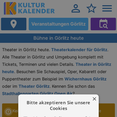
Veranstaltungen Görlitz
Bühne in Görlitz heute
Theater in Görlitz heute.
Theaterkalender für Görlitz
.
Alle Theater in Görlitz und Umgebung komplett mit
Tickets, Terminen und vielen Details.
Theater in Görlitz
heute
. Besuchen Sie Schauspiel, Oper, Kabarett oder
Puppentheater zum Beispiel im
Wichernhaus Görlitz
oder im
Theater Görlitz
. Kennen Sie schon das
Stadthallengarten Görlitz Open Air
?
×
Bitte akzeptieren Sie unsere
Cookies
Keine Veranstaltungen Bühne in Görlitz heute