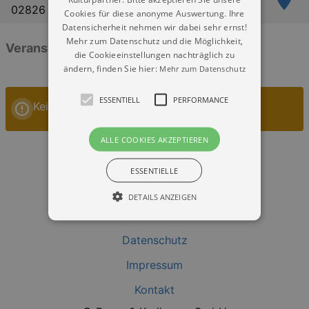
02826 Görlitz
Cookies für diese anonyme Auswertung. Ihre
Datensicherheit nehmen wir dabei sehr ernst!
Mehr zum Datenschutz und die Möglichkeit,
Veranstaltungen: „First Club Görlitz“
die Cookieeinstellungen nachträglich zu
ändern, finden Sie hier:
Mehr zum Datenschutz
ESSENTIELL
PERFORMANCE
Keine Veranstaltungen
ALLE COOKIES AKZEPTIEREN
ESSENTIELLE
DETAILS ANZEIGEN
Datenschutz
Essentiell
Performance
Impressum
Essentielle Cookies werden für die
grundlegenden Funktionen unserer Webseite
Kontakt
gebraucht. Zum Beispiel für das Login in Ihren
account. Ohne diese Cookies funktioniert