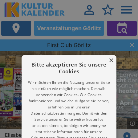
Veranstaltungen Görlitz
First Club Görlitz
×
Bitte akzeptieren Sie unsere
Cookies
Wir möchten Ihnen die Nutzung unserer Seite
so einfach wie möglich machen. Deshalb
verwenden wir Cookies. Wie Cookies
funktionieren und welche Aufgabe sie haben,
erfahren Sie in unseren
Datenschutzbestimmungen. Damit wir den
Service unserer Seite weiter kostenlos
anbieten können, benötigen wir anonyme
statistische Informationen für unsere
Elisabethstraße 41
Kulturpartner. Bitte akzeptieren Sie unsere