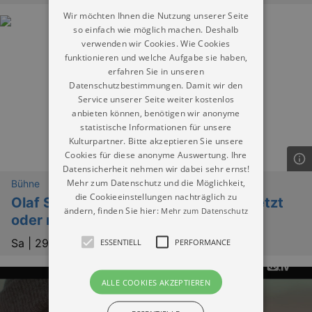
Wir möchten Ihnen die Nutzung unserer Seite
so einfach wie möglich machen. Deshalb
verwenden wir Cookies. Wie Cookies
funktionieren und welche Aufgabe sie haben,
erfahren Sie in unseren
Datenschutzbestimmungen. Damit wir den
Service unserer Seite weiter kostenlos
anbieten können, benötigen wir anonyme
statistische Informationen für unsere
Kulturpartner. Bitte akzeptieren Sie unsere
Cookies für diese anonyme Auswertung. Ihre
Datensicherheit nehmen wir dabei sehr ernst!
Mehr zum Datenschutz und die Möglichkeit,
Bühne
die Cookieeinstellungen nachträglich zu
Olaf Schubert und seine Freunde – Jetzt
ändern, finden Sie hier:
Mehr zum Datenschutz
oder now! - Open Air
Sa |
29.08.2026 | 20:00
ESSENTIELL
PERFORMANCE
ALLE COOKIES AKZEPTIEREN