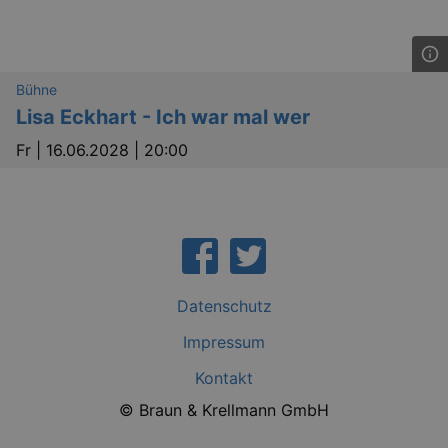
cooki
banne
work
proper
XSRF-TOKEN
www.kulturkalender-
2
This c
Bühne
dresden.de
hours
writte
help w
Lisa Eckhart - Ich war mal wer
securi
preve
Fr |
16.06.2028 | 20:00
Cross-
Reque
Forge
attack
XSRF-TOKEN
staging.kulturkalender-
2
This c
dresden.de
hours
writte
help w
securi
preve
Cross-
Datenschutz
Reque
Forge
attack
Impressum
Kontakt
© Braun & Krellmann GmbH