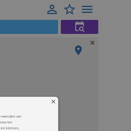
×
erwenden wir
unseren
ten können,