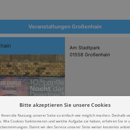
Veranstaltungen Großenhain
nhain
Am Stadtpark
01558 Großenhain
Bitte akzeptieren Sie unsere Cookies
 Ihnen die Nutzung unserer Seite so einfach wie möglich machen. Deshalb v
s. Wie Cookies funktionieren und welche Aufgabe sie haben, erfahren Sie in 
zbestimmungen. Damit wir den Service unserer Seite weiter kostenlos anbie