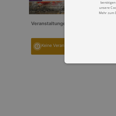
benötigen 
unsere Coo
Mehr zum D
Veranstaltungen: „Stadtpark Großenh
Keine Veranstaltungen
Essentielle Cookies werden für 
Cookies funktioniert unsere Webs
Name
Provid
CookieScriptConsent
Cookie
.kultu
dresde