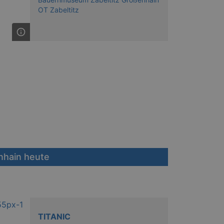
OT Zabeltitz
nhain heute
TITANIC