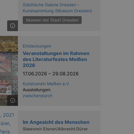
nting Cross-Site Request Forgery
Städtische Galerie Dresden -
Kunstsammlung (Museum Dresden)
Museen der Stadt Dresden
Entdeckungen
Veranstaltungen im Rahmen
niversal Analytics - which is a
y used analytics service. This
des Literaturfestes Meißen
by assigning a randomly
2026
s included in each page request
ion and campaign data for the
17.06.2026
–
29.08.2026
 expire after 2 years, although
Kunstverein Meißen e.V.
niversal Analytics. This
Ausstellungen:
 2017 no information is
zwischendurch
nd update a unique value for
niversal Analytics, according
quest rate - limiting the
ires after 10 minutes.
Im Angesicht des Menschen
Sławomir Elsner/Albrecht Dürer