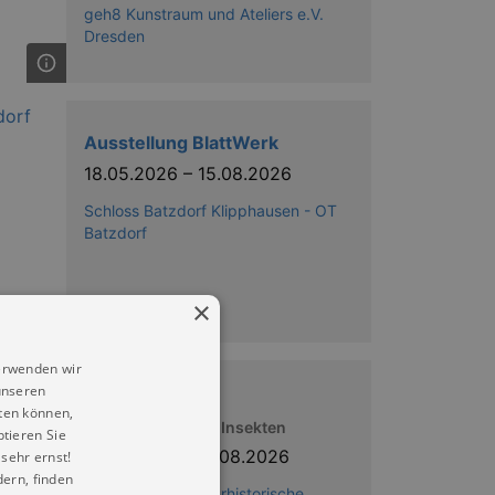
geh8 Kunstraum und Ateliers e.V.
Dresden
Ausstellung BlattWerk
18.05.2026
–
15.08.2026
Schloss Batzdorf Klipphausen - OT
Batzdorf
×
erwenden wir
unseren
iNUVERSUMM
ten können,
Raum und Zeit für Insekten
ptieren Sie
30.10.2025
–
16.08.2026
sehr ernst!
ern, finden
Senckenberg Naturhistorische