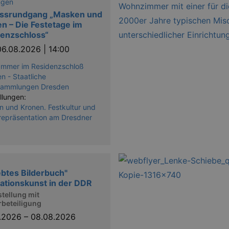
ngen
ossrundgang „Masken und
n – Die Festetage im
enzschloss“
06.08.2026 | 14:00
ammer im Residenzschloß
n - Staatliche
sammlungen Dresden
llungen:
 und Kronen. Festkultur und
epräsentation am Dresdner
ebtes Bilderbuch"
trationskunst in der DDR
stellung mit
rbeteiligung
6.2026
–
08.08.2026