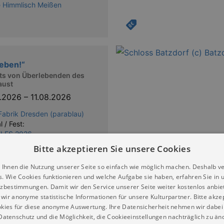
e Himmlisch Meißen
leben!“
äts von Überlebenden des
aust
6.2026
–
11.08.2026
Fabrik Dresden (parablau)
l / Fest:
LES 2026
Bitte akzeptieren Sie unsere Cookies
 Ihnen die Nutzung unserer Seite so einfach wie möglich machen. Deshalb v
s. Wie Cookies funktionieren und welche Aufgabe sie haben, erfahren Sie in 
Jahre Museum für
zbestimmungen. Damit wir den Service unserer Seite weiter kostenlos anbie
erkunde Dresden
wir anonyme statistische Informationen für unsere Kulturpartner. Bitte akze
cke – Geschichten – Stationen
kies für diese anonyme Auswertung. Ihre Datensicherheit nehmen wir dabei 
.2025
–
16.08.2026
atenschutz und die Möglichkeit, die Cookieeinstellungen nachträglich zu änd