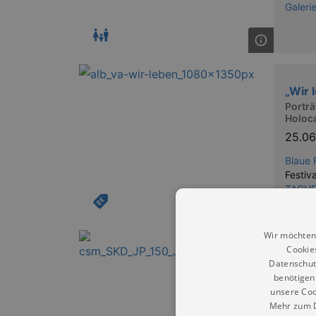
Galeri
„Wir 
Portr
Holoc
25.0
Blaue 
Festiva
TACHE
Wir möchten
Cookie
150 
Datenschut
Völk
benötigen 
Einbli
unsere Coo
24.10
Mehr zum D