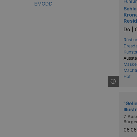
Führu
Schl
Krone
Resid
Do |
Rüstk
Dresde
Kunst
Ausste
Masken
Machtr
Hof
"Geli
Illus
7. Aus
Bürge
06.0