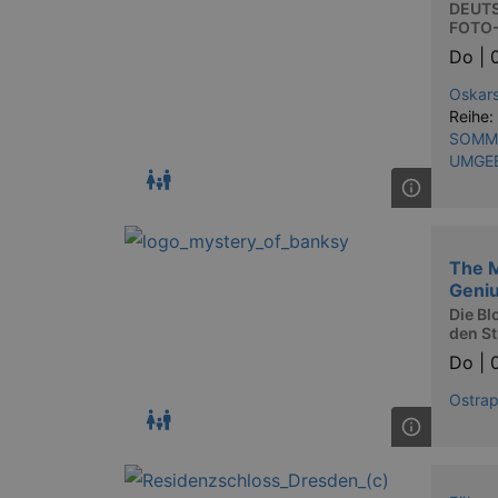
DEUT
FOTO
Do |
Oskars
Reihe:
SOMME
UMGE
The M
Geni
Die Bl
den St
Do |
Ostra