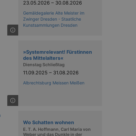
23.05.2026
–
30.08.2026
Gemäldegalerie Alte Meister im
Zwinger Dresden - Staatliche
Kunstsammlungen Dresden
ow the end user uses the
ser may have seen before
»Systemrelevant! Fürstinnen
des Mittelalters«
Dienstag Schließtag
11.09.2025
–
31.08.2026
Albrechtsburg Meissen Meißen
solution from OneTrust. It
ookies the site uses and
nsent for the use of each
t cookies in each category
Wo Schatten wohnen
onsent is not given. The cookie
urning visitors to the site will
E. T. A. Hoffmann, Carl Maria von
ins no information that can
Weber und das Dunkle in der