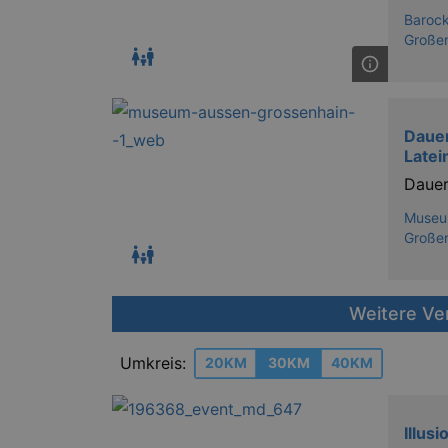
Barock
Großen
Dauer
Latei
Dauer
Museum
Große
Weitere Ve
Umkreis:
20KM
30KM
40KM
Illus