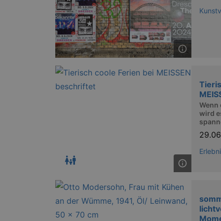
Kunstv
axd
axd
IDE
Tieri
_abck
MEIS
Wenn 
tis
wird e
spann
tis
29.0
Erlebn
RXSESSID
OptanonConsent
somm
licht
Mome