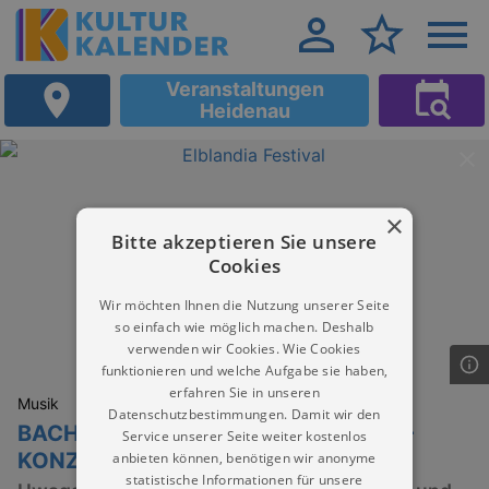
Veranstaltungen
Heidenau
×
Bitte akzeptieren Sie unsere
Cookies
Wir möchten Ihnen die Nutzung unserer Seite
so einfach wie möglich machen. Deshalb
verwenden wir Cookies. Wie Cookies
funktionieren und welche Aufgabe sie haben,
erfahren Sie in unseren
Musik
Datenschutzbestimmungen. Damit wir den
BACH TO THE ROOTS – CROSSOVER-
Service unserer Seite weiter kostenlos
KONZERT
anbieten können, benötigen wir anonyme
statistische Informationen für unsere