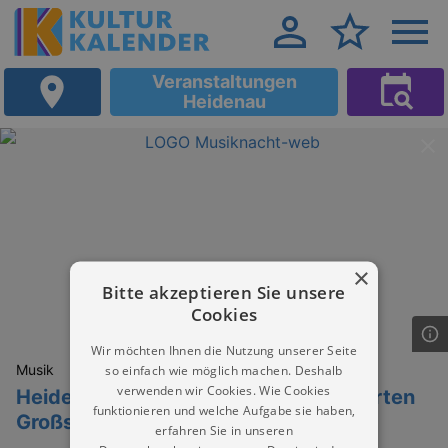
Veranstaltungen
Heidenau
×
Bitte akzeptieren Sie unsere
Cookies
Wir möchten Ihnen die Nutzung unserer Seite
Musik
so einfach wie möglich machen. Deshalb
verwenden wir Cookies. Wie Cookies
Heidenauer Musiknacht im Barockgarten
funktionieren und welche Aufgabe sie haben,
Großsedlitz
erfahren Sie in unseren