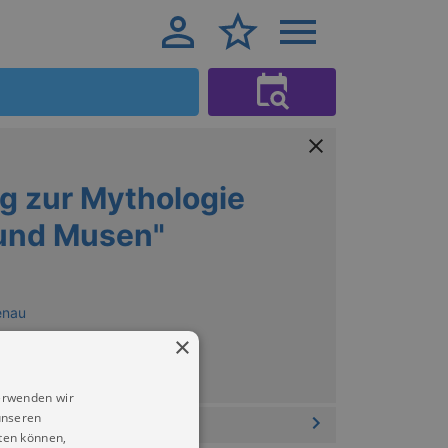
g zur Mythologie
 und Musen"
enau
×
erwenden wir
unseren
ten können,