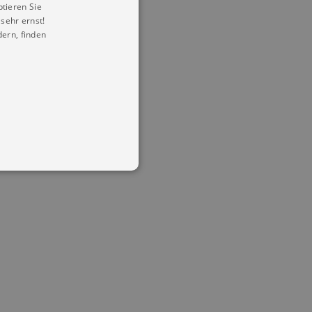
ptieren Sie
sehr ernst!
ern, finden
in Ihren account. Ohne diese
mber visitor cookie consent
 banner to work properly.