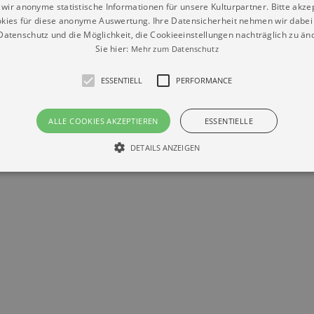
wir anonyme statistische Informationen für unsere Kulturpartner. Bitte akze
kies für diese anonyme Auswertung. Ihre Datensicherheit nehmen wir dabei 
atenschutz und die Möglichkeit, die Cookieeinstellungen nachträglich zu änd
Sie hier:
Mehr zum Datenschutz
ESSENTIELL
PERFORMANCE
Datenschutz
Impressum
Kontakt
© Braun & Krellmann GmbH
ALLE COOKIES AKZEPTIEREN
ESSENTIELLE
DETAILS ANZEIGEN
Essentiell
Performance
die grundlegenden Funktionen unserer Webseite gebraucht. Zum Beispiel für das Login 
eite nicht.
Läuft
er / Domain
Beschreibung
ab
29
This cookie is used by Cookie-Script.com service to reme
Script
days 7
preferences. It is necessary for Cookie-Script.com cookie
rkalender-
hours
n.de