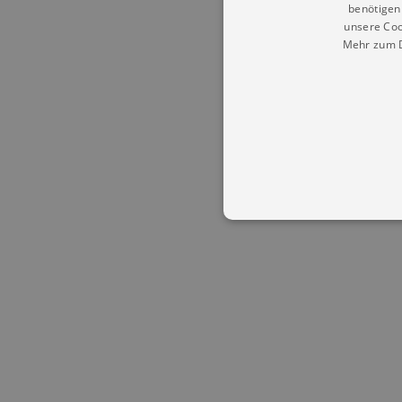
benötigen 
unsere Coo
Mehr zum D
Essentielle Cookies werden für 
Cookies funktioniert unsere Webs
Name
Provid
CookieScriptConsent
Cookie
.kultu
dresde