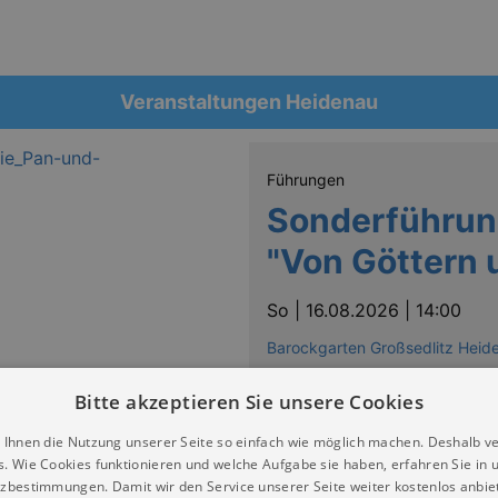
Veranstaltungen Heidenau
Führungen
Sonderführun
"Von Göttern
So |
16.08.2026 | 14:00
Barockgarten Großsedlitz Heid
Bitte akzeptieren Sie unsere Cookies
 Ihnen die Nutzung unserer Seite so einfach wie möglich machen. Deshalb v
s. Wie Cookies funktionieren und welche Aufgabe sie haben, erfahren Sie in 
zbestimmungen. Damit wir den Service unserer Seite weiter kostenlos anbie