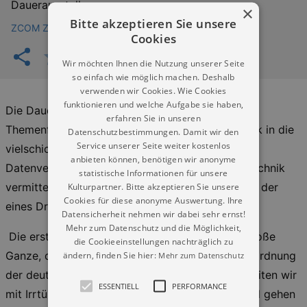
Dauerausstellung
×
Bitte akzeptieren Sie unsere
ZCOM Zuse-Computer-Museum
Cookies
Wir möchten Ihnen die Nutzung unserer Seite
so einfach wie möglich machen. Deshalb
verwenden wir Cookies. Wie Cookies
funktionieren und welche Aufgabe sie haben,
Die Dauerausstellung gliedert sich in mehrere
erfahren Sie in unseren
Themenfelder, welche Ihnen jeweils einen Einblick in die
Datenschutzbestimmungen. Damit wir den
Service unserer Seite weiter kostenlos
vielschichtige Entwicklung der digitalen
anbieten können, benötigen wir anonyme
Datenverarbeitung und Geschichte der Rechentechnik
statistische Informationen für unsere
vermitteln. Die Struktur der Ausstellung kann mit der
Kulturpartner. Bitte akzeptieren Sie unsere
Cookies für diese anonyme Auswertung. Ihre
eines Dreieckes verglichen werden.
Datensicherheit nehmen wir dabei sehr ernst!
Mehr zum Datenschutz und die Möglichkeit,
Die erste Ebene (INTERFACE) betrachtet das große
die Cookieeinstellungen nachträglich zu
Ganze, die Welt und ermöglicht Ihnen so die Einordnung
ändern, finden Sie hier:
Mehr zum Datenschutz
der deutsch-deutschen Rechentechnik. Hier arbeiten wir
ESSENTIELL
PERFORMANCE
mit Irrtümern von wichtigen Persönlichkeiten und gehen