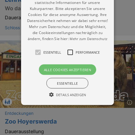
statistische Informationen für unsere
Wo das Gestern lebendig wird
Kulturpartner. Bitte akzeptieren Sie unsere
Cookies für diese anonyme Auswertung. Ihre
Dauerausstellung
Datensicherheit nehmen wir dabei sehr ernst!
Mehr zum Datenschutz und die Möglichkeit,
Schloss und Stadtmuseum Hoyerswerda
die Cookieeinstellungen nachträglich zu
ändern, finden Sie hier:
Mehr zum Datenschutz
ESSENTIELL
PERFORMANCE
ALLE COOKIES AKZEPTIEREN
ESSENTIELLE
DETAILS ANZEIGEN
Entdeckungen
Essentiell
Performance
Zoo Hoyerswerda
Essentielle Cookies werden für die
Dauerausstellung
grundlegenden Funktionen unserer Webseite