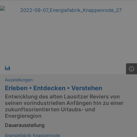
Forge
attack
XSRF-TOKEN
staging.kulturkalender-
2
This c
dresden.de
hours
writte
help w
securi
preve
Cross-
Reque
Forge
attack
Ausstellungen
Erleben • Entdecken • Verstehen
Entwicklung des alten Lausitzer Reviers von
Lä
Name
Provider / Domain
seinen vorindustriellen Anfängen hin zu einer
zukunftsorientierten Urlaubs- und
kulturkalender_dresden_session
www.kulturkalender-
2 h
Energieregion
dresden.de
_ga
2 
Dauerausstellung
Google LLC
.kulturkalender-
dresden.de
Energiefabrik Knappenrode