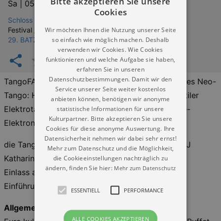
Bitte akzeptieren Sie unsere
Sa |
05.09.2026 | 20:00
Cookies
Schloss Batzdorf Klipphausen - OT Batzdorf
Wir möchten Ihnen die Nutzung unserer Seite
Festival / Fest:
so einfach wie möglich machen. Deshalb
29. BATZDORFER PFINGSTFESTSPIELE
verwenden wir Cookies. Wie Cookies
funktionieren und welche Aufgabe sie haben,
erfahren Sie in unseren
Datenschutzbestimmungen. Damit wir den
TangoFACTORY kreiert einen ganz eigenen Stil des Neo-
Service unserer Seite weiter kostenlos
Tango: HEARTBEAT MILONGAGROOVES, ein subtiler
anbieten können, benötigen wir anonyme
statistische Informationen für unsere
Elektrotango mit Bandoneon, Saxophon und Live-
Kulturpartner. Bitte akzeptieren Sie unsere
Elektronik.
Cookies für diese anonyme Auswertung. Ihre
Datensicherheit nehmen wir dabei sehr ernst!
die Tangotanzmusik in den Pausen kommt von DJ
Mehr zum Datenschutz und die Möglichkeit,
die Cookieeinstellungen nachträglich zu
Katharina
ändern, finden Sie hier:
Mehr zum Datenschutz
Einlass ab 18:30 Uhr, Ballbeginn ist 20 Uhr
Einführungskurs ab 19 Uhr
ESSENTIELL
PERFORMANCE
Allgemeines:
ALLE COOKIES AKZEPTIEREN