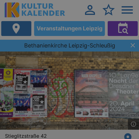
Veranstaltungen Leipzig
Bethanienkirche Leipzig-Schleußig
Stieglitzstraße 42