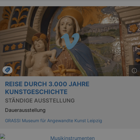
bm_sz
4 h
The Rocket Science
Group LLC
.eventim.de
axd
www.eventim.de
mo
axd
.theadex.com
mo
IDE
1 
Google LLC
.doubleclick.net
REISE DURCH 3.000 JAHRE
KUNSTGESCHICHTE
STÄNDIGE AUSSTELLUNG
Dauerausstellung
GRASSI Museum für Angewandte Kunst Leipzig
_abck
1 
Akamai Technologies