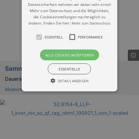
Datensicherheit nehmen wir dabei sehr ernst!
Mehr zum Datenschutz und die Möglichkeit,
die Cookieeinstellungen nachträglich zu
ändern, finden Sie hier:
Mehr zum Datenschutz
ESSENTIELL
PERFORMANCE
ALLE COOKIES AKZEPTIEREN
Sammlungen
ESSENTIELLE
Dauerausstellung
DETAILS ANZEIGEN
Museum der bildenden Künste (MdbK)
Essentiell
Performance
Essentielle Cookies werden für die
grundlegenden Funktionen unserer Webseite
gebraucht. Zum Beispiel für das Login in Ihren
account. Ohne diese Cookies funktioniert
unsere Webseite nicht.