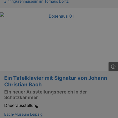
Zinnfigurenmuseum im Torhaus Dölitz
_gid
1 
Google LLC
.kulturkalender-
dresden.de
Ein Tafelklavier mit Signatur von Johann
_gat
Google LLC
mi
.kulturkalender-
Christian Bach
dresden.de
Ein neuer Ausstellungsbereich in der
Schatzkammer
Dauerausstellung
Bach-Museum Leipzig