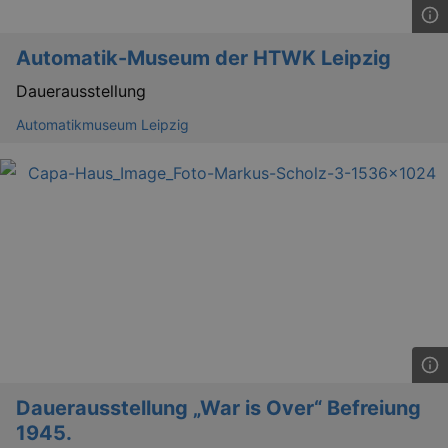
dresden.de
hours
writte
help w
securi
preve
Automatik-Museum der HTWK Leipzig
Cross-
Reque
Dauerausstellung
Forge
attack
Automatikmuseum Leipzig
Lä
Name
Provider / Domain
kulturkalender_dresden_session
www.kulturkalender-
2 h
dresden.de
_ga
2 
Google LLC
.kulturkalender-
dresden.de
Dauerausstellung „War is Over“ Befreiung
1945.