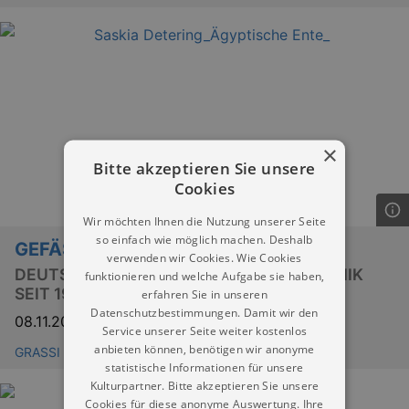
×
Bitte akzeptieren Sie unsere
Cookies
Wir möchten Ihnen die Nutzung unserer Seite
so einfach wie möglich machen. Deshalb
GEFÄSS | SKULPTUR 4
verwenden wir Cookies. Wie Cookies
DEUTSCHE UND INTERNATIONALE KERAMIK
funktionieren und welche Aufgabe sie haben,
SEIT 1946
erfahren Sie in unseren
Datenschutzbestimmungen. Damit wir den
08.11.2025
–
04.10.2026
Service unserer Seite weiter kostenlos
anbieten können, benötigen wir anonyme
GRASSI Museum für Angewandte Kunst Leipzig
statistische Informationen für unsere
Kulturpartner. Bitte akzeptieren Sie unsere
Cookies für diese anonyme Auswertung. Ihre