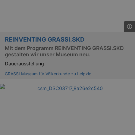
REINVENTING GRASSI.SKD
Mit dem Programm REINVENTING GRASSI.SKD
gestalten wir unser Museum neu.
Dauerausstellung
GRASSI Museum für Völkerkunde zu Leipzig
_ga
2 
Google LLC
.kulturkalender-
dresden.reservix.de