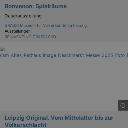
_gid
1 
Google LLC
Bonvenon: Spielräume
.kulturkalender-
dresden.reservix.de
Dauerausstellung
GRASSI Museum für Völkerkunde zu Leipzig
Ausstellungen:
REINVENTING GRASSI.SKD
_gat_UA-12823294-20
.kulturkalender-
dresden.reservix.de
mi
Leipzig Original. Vom Mittelalter bis zur
Völkerschlacht