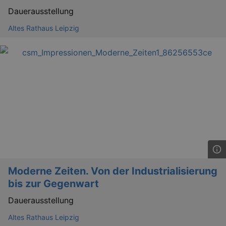
Dauerausstellung
Altes Rathaus Leipzig
GPS
Google LLC
min
.youtube.com
VISITOR_INFO1_LIVE
Google LLC
mo
.youtube.com
Moderne Zeiten. Von der Industrialisierung
bis zur Gegenwart
Dauerausstellung
Altes Rathaus Leipzig