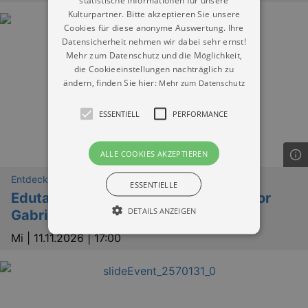
statistische Informationen für unsere
Kulturpartner. Bitte akzeptieren Sie unsere
Cookies für diese anonyme Auswertung. Ihre
Datensicherheit nehmen wir dabei sehr ernst!
Mehr zum Datenschutz und die Möglichkeit,
die Cookieeinstellungen nachträglich zu
ändern, finden Sie hier:
Mehr zum Datenschutz
ESSENTIELL
PERFORMANCE
ALLE COOKIES AKZEPTIEREN
Entdeckungen
ESSENTIELLE
Edutainment - Wild mit Kochbuchautor
DETAILS ANZEIGEN
Gabriel Arendt
Mi |
11.11.2026 | 17:00
Essentiell
Performance
Essentielle Cookies werden für die
grundlegenden Funktionen unserer Webseite