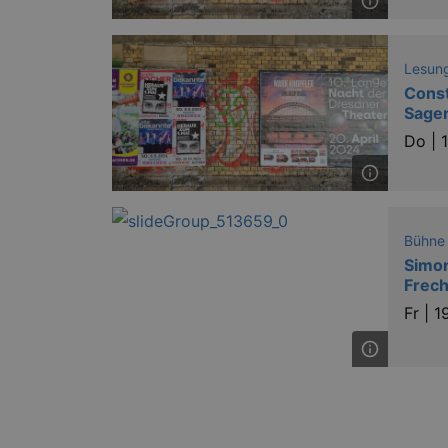
Lesung
Const
_ga
Sagen
Do |
_gid
Bühne
Simon
_gat_UA-12823294-20
Frech
Fr |
1
GPS
VISITOR_INFO1_LIVE