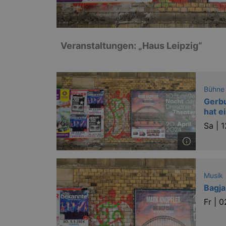
Veranstaltungen: „Haus Leipzig“
Bühne
Gerbu
hat e
Sa |
1
Musik
Bagja
Fr |
0