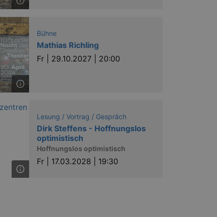
t cookies in each category
onsent is not given. The cookie
urning visitors to the site will
ins no information that can
Bühne
Mathias Richling
niversal Analytics - which is a
y used analytics service. This
Fr |
29.10.2027 | 20:00
by assigning a randomly
s included in each page request
ion and campaign data for the
 expire after 2 years, although
niversal Analytics. This
 2017 no information is
nd update a unique value for
Lesung / Vortrag / Gespräch
Dirk Steffens - Hoffnungslos
Analytics, where the pattern
optimistisch
dentity number of the account
ariation of the _gat cookie which
Hoffnungslos optimistisch
 by Google on high traffic
Fr |
17.03.2028 | 19:30
of user preferences for Youtube
ine whether the website visitor
be interface.