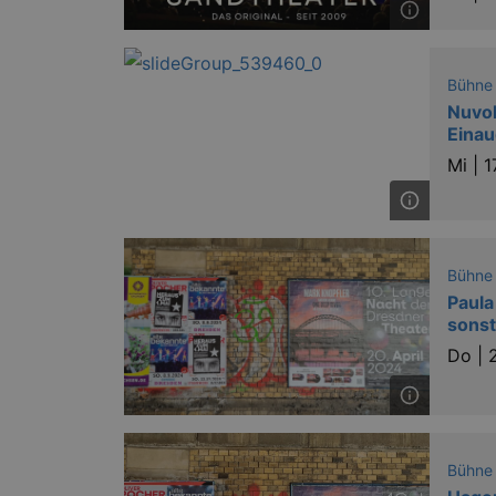
XSRF-TOKEN
www.ku
dresde
XSRF-TOKEN
stagin
Bühne
dresde
Nuvol
Einau
Mi |
1
Name
kulturkalender_dresden_sessi
_ga
Bühne
Paula
sonst
Do |
_gid
Bühne
_gat