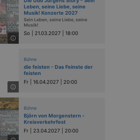
Die Udo Jürgens Story - Sein
ires after 10 minutes.
Leben, seine Liebe, seine
Musik! Konzerte 2027
Sein Leben, seine Liebe, seine
Musik!
So |
21.03.2027 | 18:00
ow the end user uses the
Bühne
ser may have seen before
die feisten - Das Feinste der
feisten
Fr |
16.04.2027 | 20:00
Bühne
Björn von Morgenstern -
Kreisverkehrfest
solution from OneTrust. It
Fr |
23.04.2027 | 20:00
ookies the site uses and
nsent for the use of each