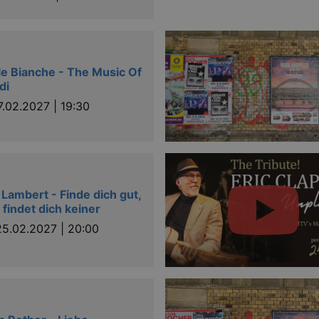
lturkalender-
2
This cookie is written to help with site security in preve
n.de
hours
attacks.
g.kulturkalender-
2
This cookie is written to help with site security in preve
n.de
hours
attacks.
e Bianche - The Music Of
di
7.02.2027 | 19:30
Läuft
Provider / Domain
Beschreibung
ab
on
www.kulturkalender-
2 hours
dresden.de
2 years
This cookie name is associated with Google U
Google LLC
significant update to Google's more commonl
.kulturkalender-
 Lambert - Finde dich gut,
cookie is used to distinguish unique users 
dresden.de
generated number as a client identifier. It i
 findet dich keiner
in a site and used to calculate visitor, sess
sites analytics reports. By default it is set to
25.02.2027 | 20:00
this is customisable by website owners.
1 day
This cookie name is associated with Google U
Google LLC
appears to be a new cookie and as of Spring
.kulturkalender-
available from Google. It appears to store a
dresden.de
each page visited.
1
This cookie name is associated with Google U
Google LLC
minute
to documentation it is used to throttle the re
.kulturkalender-