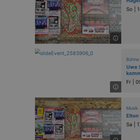
Hagen
So |
1
bm_sz
axd
axd
IDE
Bühne
Uwe S
komme
_abck
Fr |
0
tis
tis
Musik
Elton
RXSESSID
Sa |
1
OptanonConsent