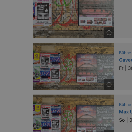
Bühne
Cavew
Fr |
3
Bühne
Max U
So |
0