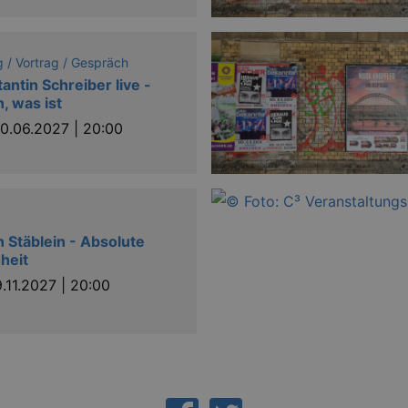
category. This enables site owners to preven
from being set in the users browser, when c
has a normal lifespan of one year, so that ret
have their preferences remembered. It conta
identify the site visitor.
 / Vortrag / Gespräch
antin Schreiber live -
2 years
This cookie name is associated with Google U
Google LLC
significant update to Google's more commonl
.kulturkalender-
, was ist
cookie is used to distinguish unique users 
dresden.reservix.de
generated number as a client identifier. It i
10.06.2027 | 20:00
in a site and used to calculate visitor, sess
sites analytics reports. By default it is set to
this is customisable by website owners.
1 day
This cookie name is associated with Google U
Google LLC
appears to be a new cookie and as of Spring
.kulturkalender-
available from Google. It appears to store a
dresden.reservix.de
each page visited.
 Stäblein - Absolute
.kulturkalender-
1
This is a pattern type cookie set by Google 
heit
dresden.reservix.de
minute
element on the name contains the unique i
or website it relates to. It appears to be a v
9.11.2027 | 20:00
is used to limit the amount of data recorded
volume websites.
30
Google LLC
minutes
.youtube.com
6
This cookie is set by Youtube to keep track 
Google LLC
months
videos embedded in sites;it can also determ
.youtube.com
is using the new or old version of the Youtu