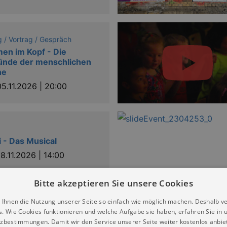
 / Vortrag / Gespräch
en im Kopf - Die
ünde der menschlichen
he
05.11.2026 | 20:00
 - Das Musical
8.11.2026 | 14:00
Bitte akzeptieren Sie unsere Cookies
 Ihnen die Nutzung unserer Seite so einfach wie möglich machen. Deshalb v
s. Wie Cookies funktionieren und welche Aufgabe sie haben, erfahren Sie in 
zbestimmungen. Damit wir den Service unserer Seite weiter kostenlos anbie