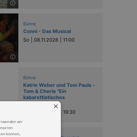
Bühne
Conni - Das Musical
So |
08.11.2026 | 11:00
Bühne
Katrin Weber und Tom Pauls -
Tom & Cherie "Ein
kabarettistisches
Rendezvous!"
×
Mo |
16.11.2026 | 19:30
erwenden wir
unseren
ten können,