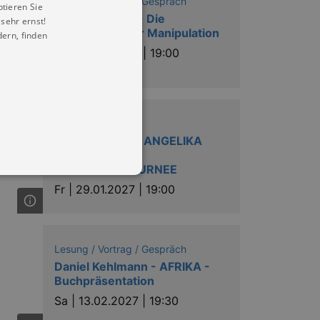
Lesung / Vortrag / Gespräch
ptieren Sie
Lydia Benecke - Die
sehr ernst!
Psychologie der Manipulation
ern, finden
So |
20.12.2026 | 19:00
Musik
EIN ABEND MIT ANGELIKA
MILSTER -
JUBILÄUMSTOURNEE
Fr |
29.01.2027 | 19:00
in Ihren account. Ohne diese
Lesung / Vortrag / Gespräch
Daniel Kehlmann - AFRIKA -
Buchpräsentation
mber visitor cookie consent
Sa |
13.02.2027 | 19:30
 banner to work properly.