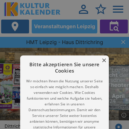
Veranstaltungen Leipzig
HMT Leipzig - Haus Dittrichring
×
Bitte akzeptieren Sie unsere
Cookies
Wir möchten Ihnen die Nutzung unserer Seite
so einfach wie möglich machen. Deshalb
verwenden wir Cookies. Wie Cookies
funktionieren und welche Aufgabe sie haben,
erfahren Sie in unseren
Datenschutzbestimmungen. Damit wir den
Service unserer Seite weiter kostenlos
anbieten können, benötigen wir anonyme
Dittrichring 21
statistische Informationen für unsere