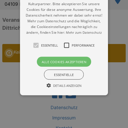
04109 Leipzig
Kulturpartner. Bitte akzeptieren Sie unsere
Cookies für diese anonyme Auswertung. Ihre
Datensicherheit nehmen wir dabei sehr ernst!
Veranstaltungen: „HMT Leipzig - Haus
Mehr zum Datenschutz und die Möglichkeit,
die Cookieeinstellungen nachträglich zu
Dittrichring“
ändern, finden Sie hier:
Mehr zum Datenschutz
ESSENTIELL
PERFORMANCE
Keine Veranstaltungen
ALLE COOKIES AKZEPTIEREN
ESSENTIELLE
DETAILS ANZEIGEN
Datenschutz
Essentiell
Performance
Impressum
Essentielle Cookies werden für die
grundlegenden Funktionen unserer Webseite
gebraucht. Zum Beispiel für das Login in Ihren